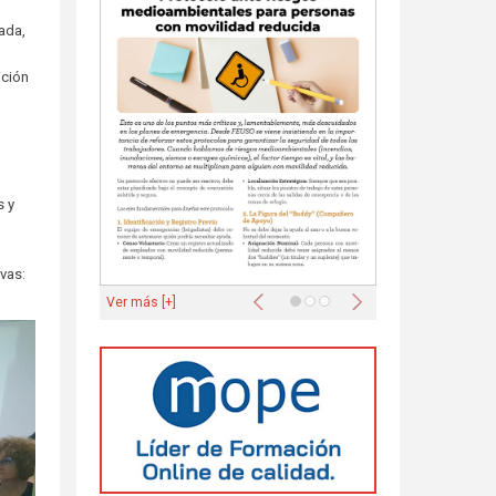
ada,
ición
-
s y
vas:
Anterior
Siguiente
Ver más [+]