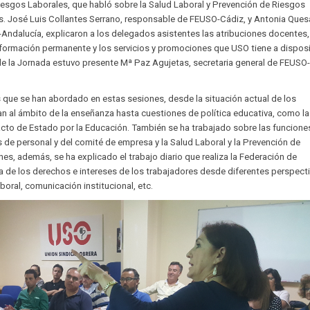
esgos Laborales, que habló sobre la Salud Laboral y Prevención de Riesgos
s. José Luis Collantes Serrano, responsable de FEUSO-Cádiz, y Antonia Ques
Andalucía, explicaron a los delegados asistentes las atribuciones docentes,
 formación permanente y los servicios y promociones que USO tiene a dispos
a de la Jornada estuvo presente Mª Paz Agujetas, secretaria general de FEUSO
 que se han abordado en estas sesiones, desde la situación actual de los
n al ámbito de la enseñanza hasta cuestiones de política educativa, como la
cto de Estado por la Educación. También se ha trabajado sobre las funcione
de personal y del comité de empresa y la Salud Laboral y la Prevención de
es, además, se ha explicado el trabajo diario que realiza la Federación de
 de los derechos e intereses de los trabajadores desde diferentes perspecti
aboral, comunicación institucional, etc.