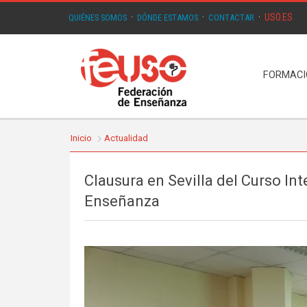
USO.ES
QUIÉNES SOMOS
·
DÓNDE ESTAMOS
·
CONTACTAR
·
FORMAC
Inicio
Actualidad
Clausura en Sevilla del Curso I
Enseñanza