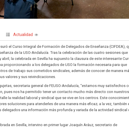
Actualidad
|
lausuró el Curso Integral de Formación de Delegados de Enseñanza (CIFDEA), 
señanza de la USO-Andalucía. Tras la celebración de las cuatro sesiones que
y abril, la celebrada en Sevilla ha supuesto la clausura de este interesante Cur
ha proporcionando a los delegados de USO la formación necesaria para que
ntros de trabajo sus cometidos sindicales, además de conocer de manera m
sus valores y sus reivindicaciones.
etas, secretaria general de FEUSO-Andalucía, “estamos muy satisfechos 
ón, pues nos ha permitido tener un contacto mucho más directo con nuestro
le la realidad laboral y sindical que se vive en los centros. Este conocimien
jores soluciones para atenderles de una manera más eficaz; a la vez, también 
 delegados una información más profunda y variada de la actividad sindical
brada en Sevilla, intervino en primer lugar Joaquín Aráuz, secretario de