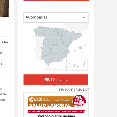
Autonomías
que ha
so.
ás
con
FEUSO informa
s
to
FEUSO INFORMA 1307
este
 que