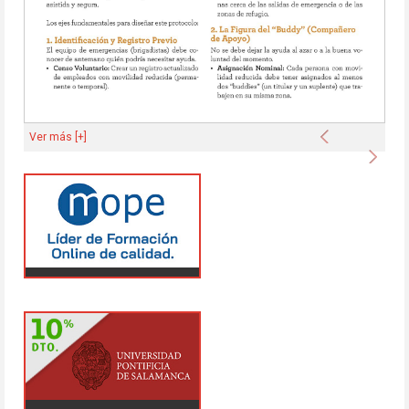
Anterior
Ver más [+]
Sigu