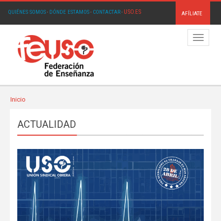
USO.ES
QUIÉNES SOMOS
·
DÓNDE ESTAMOS
·
CONTACTAR
·
AFÍLIATE
Menú
Inicio
ACTUALIDAD