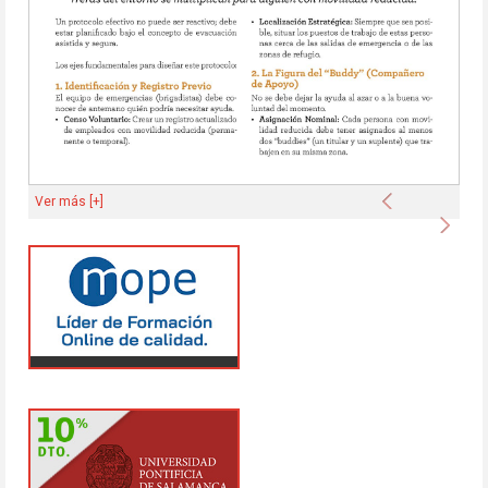
Anterior
Ver más [+]
Sigu