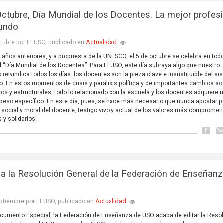
Octubre, Día Mundial de los Docentes. La mejor profes
undo
Actualidad
tubre por FEUSO, publicado en
años anteriores, y a propuesta de la UNESCO, el 5 de octubre se celebra en todo
 “Día Mundial de los Docentes”. Para FEUSO, este día subraya algo que nuestro
o reivindica todos los días: los docentes son la pieza clave e insustituible del s
o. En estos momentos de crisis y parálisis política y de importantes cambios so
cos y estructurales, todo lo relacionado con la escuela y los docentes adquiere 
 peso específico. En este día, pues, se hace más necesario que nunca apostar po
o social y moral del docente, testigo vivo y actual de los valores más compromet
y solidarios.
da la Resolución General de la Federación de Enseñan
Actualidad
ptiembre por FEUSO, publicado en
cumento Especial, la Federación de Enseñanza de USO acaba de editar la Reso