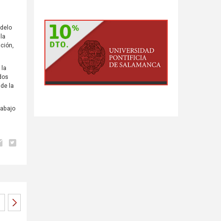
y
odelo
la
ación,
 la
odos
 de la
rabajo