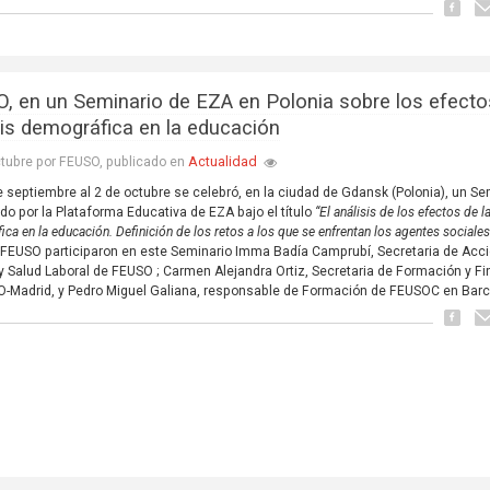
, en un Seminario de EZA en Polonia sobre los efecto
isis demográfica en la educación
Actualidad
tubre por FEUSO, publicado en
e septiembre al 2 de octubre se celebró, en la ciudad de Gdansk (Polonia), un Se
do por la Plataforma Educativa de EZA bajo el título
“El análisis de los efectos de la
ca en la educación. Definición de los retos a los que se enfrentan los agentes sociale
 FEUSO participaron en este Seminario Imma Badía Camprubí, Secretaria de Acc
 y Salud Laboral de FEUSO ; Carmen Alejandra Ortiz, Secretaria de Formación y F
-Madrid, y Pedro Miguel Galiana, responsable de Formación de FEUSOC en Barc