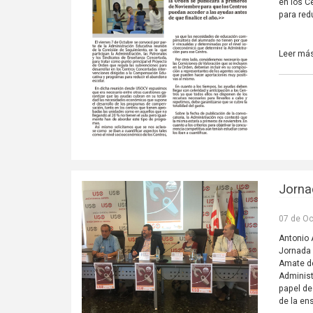
en los C
para red
Leer má
Jorna
07 de Oc
Antonio 
Jornada 
Amate de
Administ
papel de
de la en