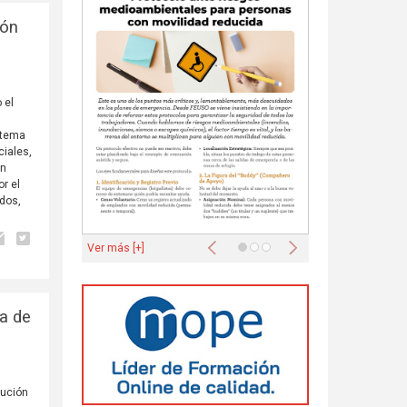
ión
 el
istema
ciales,
un
r el
idos,
Anterior
Siguiente
Ver más [+]
za de
lución