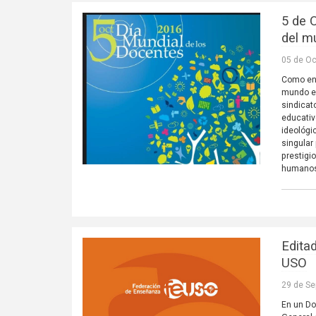
5 de 
del m
05 de Oc
Como en 
mundo el
sindicat
educativ
ideológi
singular
prestigi
humanos 
Edita
USO
29 de Se
En un Do