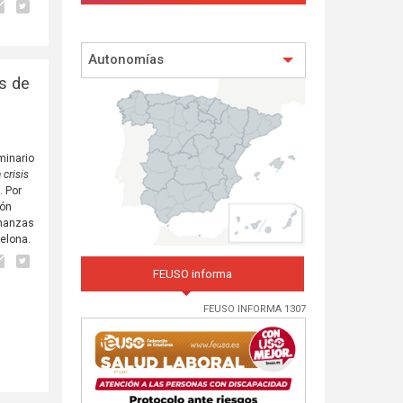
Autonomías
s de
minario
 crisis
s
. Por
ión
inanzas
elona.
FEUSO informa
FEUSO INFORMA 1307