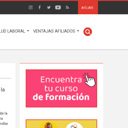
AFÍLIATE
LUD LABORAL
VENTAJAS AFILIADOS
 la
de la
ra
rollar