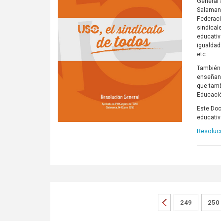
General 
Salamanc
Federaci
sindical
educativ
igualdad
etc.
También 
enseñanz
que tamb
Educació
Este Doc
educativ
Resoluc
249
250