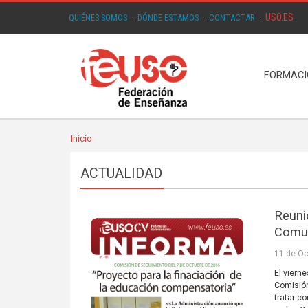
USO.ES
QUIÉNES SOMOS
·
DÓNDE ESTAMOS
·
CONTACTAR
·
FORMAC
Inicio
ACTUALIDAD
Reuni
Comun
11 de Oc
El viern
Comisió
tratar c