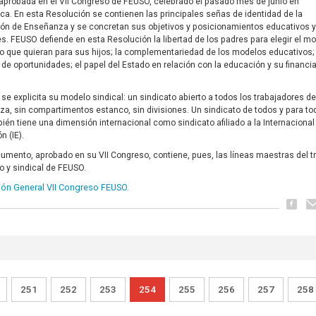
aprobada en el VII Congreso de FEUSO, celebrado el pasado mes de junio en
a. En esta Resolución se contienen las principales señas de identidad de la
ón de Enseñanza y se concretan sus objetivos y posicionamientos educativos 
es. FEUSO defiende en esta Resolución la libertad de los padres para elegir el m
o que quieran para sus hijos; la complementariedad de los modelos educativos; 
 de oportunidades; el papel del Estado en relación con la educación y su financi
se explicita su modelo sindical: un sindicato abierto a todos los trabajadores de
a, sin compartimentos estanco, sin divisiones. Un sindicato de todos y para t
ién tiene una dimensión internacional como sindicato afiliado a la Internacional
n (IE).
umento, aprobado en su VII Congreso, contiene, pues, las líneas maestras del t
o y sindical de FEUSO.
ión General VII Congreso FEUSO.
251
252
253
254
255
256
257
258