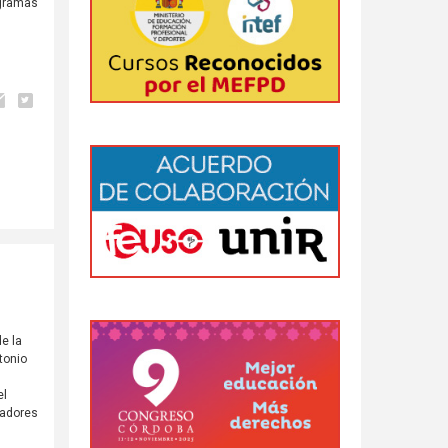
ogramas
de la
tonio
el
jadores