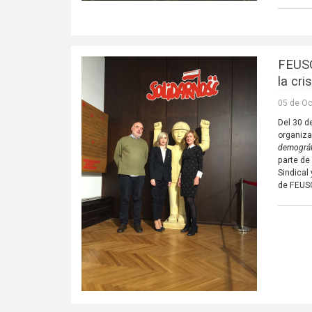
FEUSO
la cr
05 de Oc
Del 30 d
organiza
demográfi
parte de
Sindical
de FEUSO