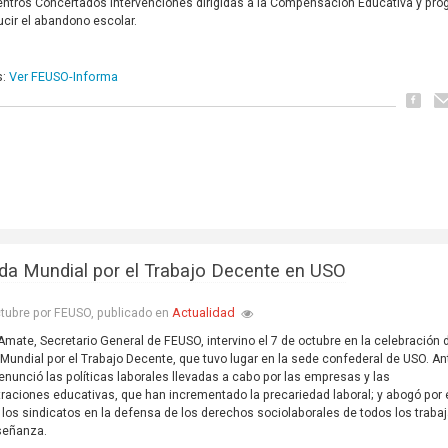
entros Concertados intervenciones dirigidas a la Compensación Educativa y pr
ucir el abandono escolar.
Ver FEUSO-Informa
s:
da Mundial por el Trabajo Decente en USO
Actualidad
tubre por FEUSO, publicado en
Amate, Secretario General de FEUSO, intervino el 7 de octubre en la celebración 
Mundial por el Trabajo Decente, que tuvo lugar en la sede confederal de USO. An
nunció las políticas laborales llevadas a cabo por las empresas y las
raciones educativas, que han incrementado la precariedad laboral; y abogó por 
 los sindicatos en la defensa de los derechos sociolaborales de todos los traba
señanza.