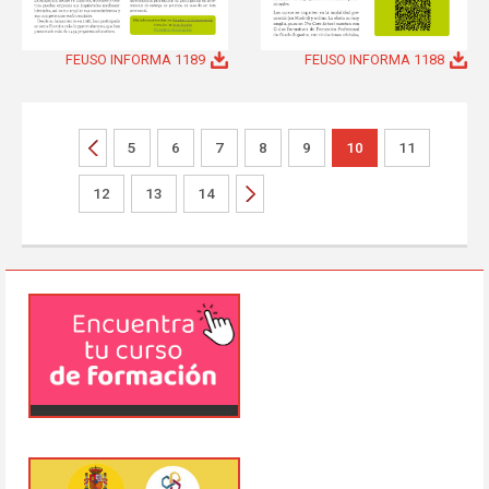
FEUSO INFORMA 1189
FEUSO INFORMA 1188
5
6
7
8
9
10
11
12
13
14