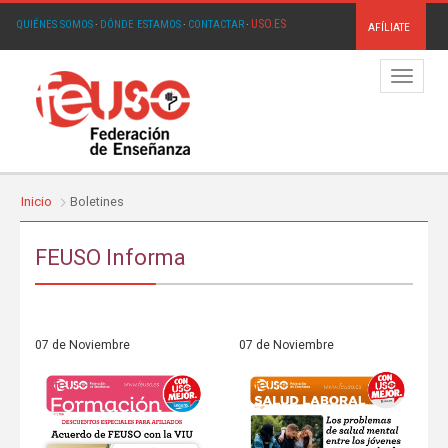
USO.ES
QUIÉNES SOMOS
·
DÓNDE ESTAMOS
·
CONTACTAR
·
AFÍLIATE
Menú
Inicio
Boletines
FEUSO Informa
07 de Noviembre
07 de Noviembre