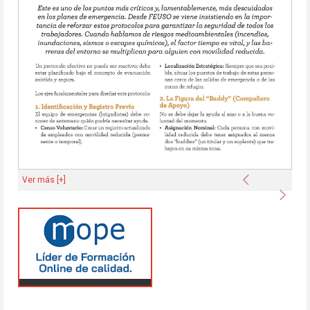
Anterior
Ver más [+]
Sigu