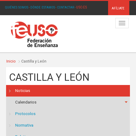
USO.ES
QUIÉNES SOMOS
·
DÓNDE ESTAMOS
·
CONTACTAR
·
AFÍLIATE
Menú
Inicio
Castilla y León
CASTILLA Y LEÓN
Noticias
Calendarios
Protocolos
Normativa