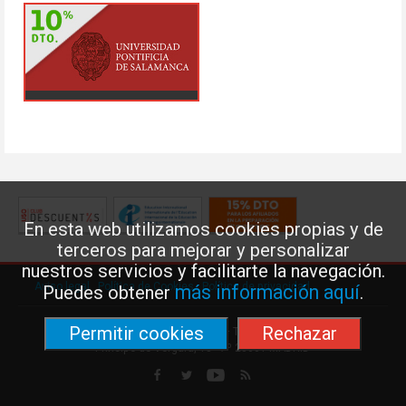
En esta web utilizamos cookies propias y de
terceros para mejorar y personalizar
nuestros servicios y facilitarte la navegación.
Aviso legal
·
Política de Cookies
·
Política de privacidad
más información aquí
Puedes obtener
.
Permitir cookies
Rechazar
Federación de Enseñanza de USO · Teléfono: 91 577 41 13 ·
Príncipe de Vergara, 13 · 7º 28001 MADRID