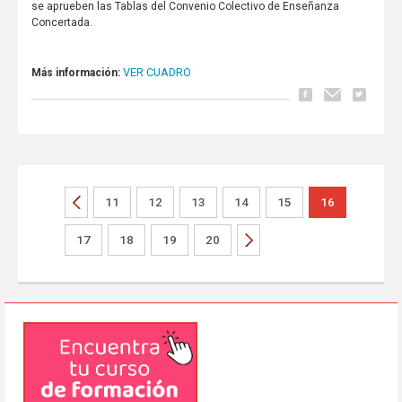
se aprueben las Tablas del Convenio Colectivo de Enseñanza
Concertada.
VER CUADRO
Más información:
11
12
13
14
15
16
17
18
19
20