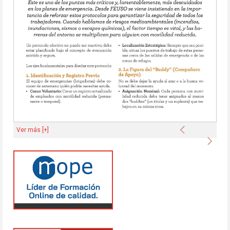
Anterior
Ver más [+]
Sigu