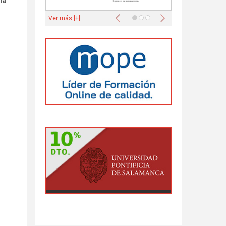
 la
Anterior
Siguiente
Ver más [+]