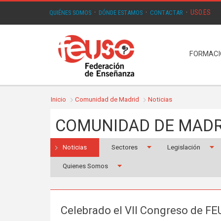
USO.ES
QUIÉNES SOMOS
·
DÓNDE ESTAMOS
·
CONTACTAR
·
FORMAC
Inicio
Comunidad de Madrid
Noticias
COMUNIDAD DE MADR
Noticias
Sectores
Legislación
Quienes Somos
Celebrado el VII Congreso de FE