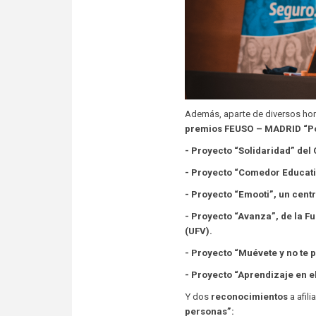
Además, aparte de diversos hom
premios FEUSO – MADRID “Po
- Proyecto “Solidaridad” del
- Proyecto
“Comedor Educativ
- Proyecto
“Emooti”, un cent
- Proyecto
“Avanza”, de la F
(UFV).
- Proyecto
“Muévete y no te 
- Proyecto
“Aprendizaje en el
Y dos
reconocimientos
a afil
personas”: