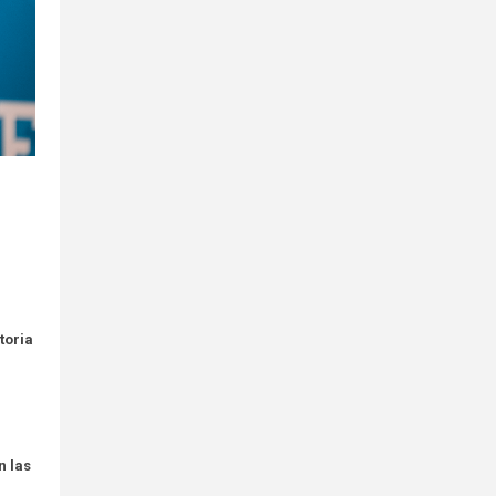
toria
n las