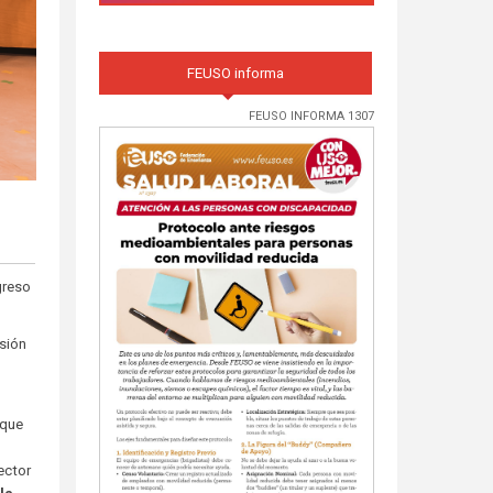
FEUSO informa
FEUSO INFORMA 1307
greso
isión
 que
ector