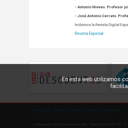
- Antonio Nieves. Profesor ju
- José Antonio Cerrato. Profe
Incluimos la Revista Digital Esp
Revista Especial
En esta web utilizamos co
facilit
Aviso legal
·
Política de Cookies
·
Política de privacidad
Federación de Enseñanza de USO · Teléfono: 91 577 41 13 ·