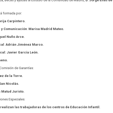
a, Becas y ayudas al Estudio de la Comunidad de Madrid,
D. Jorge Elías de
tá formada por:
rija Carpintero.
n y Comunicación
:
Marisa Madrid Mateo.
quel Nuño Arce.
cal
:
Adrián Jiménez Marco.
ical: Javier García León.
meno.
 Comisión de Garantías:
ez de la Torre.
San Nicolás.
a Matud Juristo.
iones Especiales:
realizan las trabajadoras de los centros de Educación Infantil.