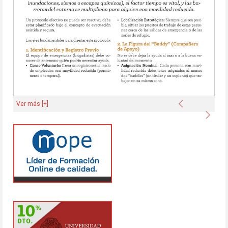
Anterior
Ver más [+]
Sigu