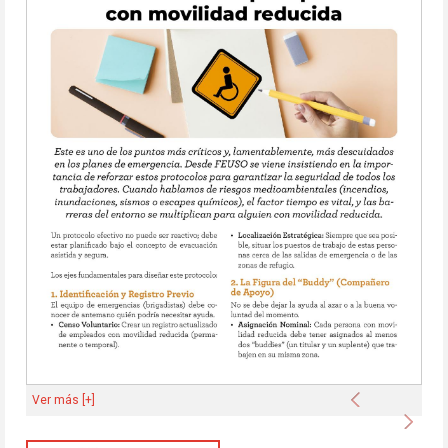
Anterior
Ver más [+]
Sigu