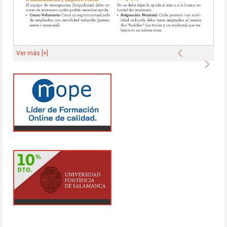
Anterior
Ver más [+]
Sigu