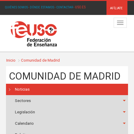
USO.ES
QUIÉNES SOMOS
·
DÓNDE ESTAMOS
·
CONTACTAR
·
AFÍLIATE
Menú
Inicio
Comunidad de Madrid
COMUNIDAD DE MADRID
Noticias
Sectores
Legislación
Calendario