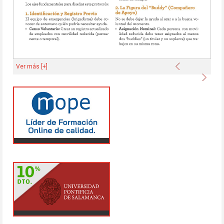
Anterior
Ver más [+]
Sigu