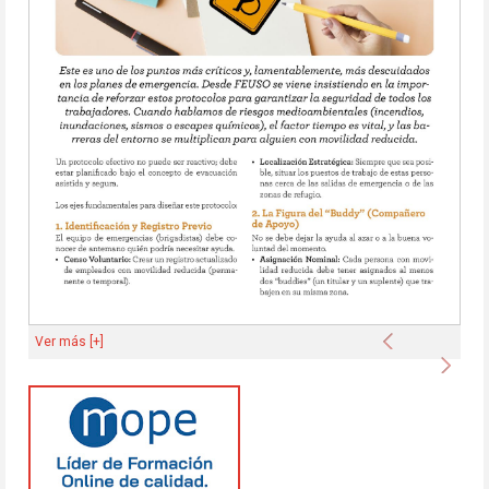
Anterior
Ver más [+]
Sigu