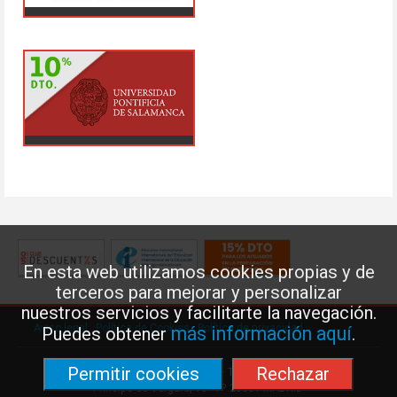
En esta web utilizamos cookies propias y de
terceros para mejorar y personalizar
nuestros servicios y facilitarte la navegación.
Aviso legal
·
Política de Cookies
·
Política de privacidad
más información aquí
Puedes obtener
.
Permitir cookies
Rechazar
Federación de Enseñanza de USO · Teléfono: 91 577 41 13 ·
Príncipe de Vergara, 13 · 7º 28001 MADRID