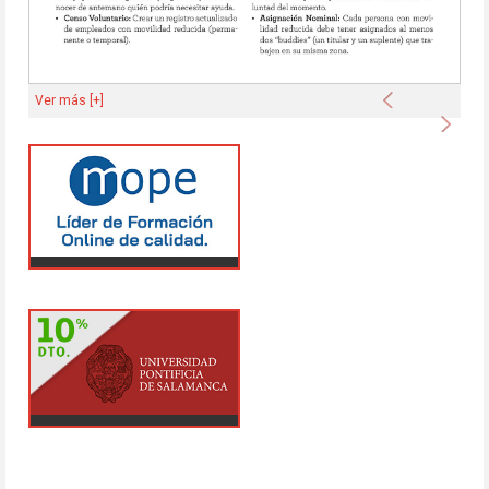
Anterior
Ver más [+]
Sigu