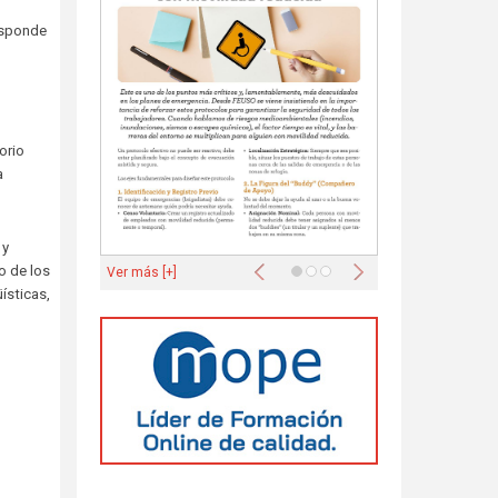
responde
orio
a
 y
Anterior
Siguiente
o de los
Ver más [+]
ísticas,