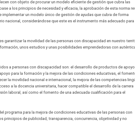
lecen con objeto de procurar un modelo eficiente de gestión que cubra las
n base a los principios de necesidad y eficacia, la aprobación de esta norma 
ar e implementar un modelo único de gestión de ayudas que cubra de forma
orio nacional, considerándose que este es el instrumento más adecuado para
 es garantizar la movilidad de las personas con discapacidad en nuestro territ
a formación, unos estudios y unas posibilidades emprendedoras con auténtic
gidos a personas con discapacidad son: el desarrollo de productos de apoyo
 apoyo para la formación y la mejora de las condiciones educativas, el foment
cer la movilidad nacional e internacional, la mejora de las competencias lingü
ceso a la docencia universitaria, hacer compatible el desarrollo de la carrera
sión laboral, así como el fomento de una adecuada cualificación para el
n del programa para la mejora de condiciones educativas de las personas con
 principios de publicidad, transparencia, concurrencia, objetividad y no