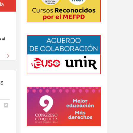
da
 al
Siguiente
es