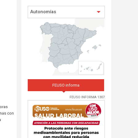
Autonomías
FEUSO informa
FEUSO INFORMA 1307
doras
onas con
a