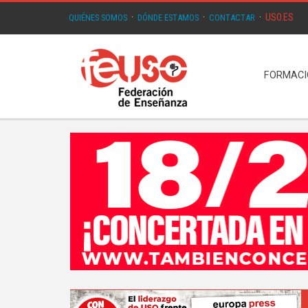
USO.ES
QUIÉNES SOMOS
·
DÓNDE ESTAMOS
·
CONTACTAR
·
FORMAC