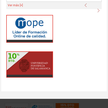
Anterior
Ver más [+]
Sigu