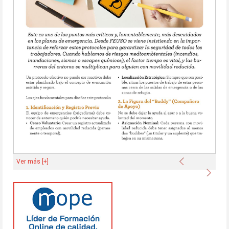
Anterior
Ver más [+]
Sigu