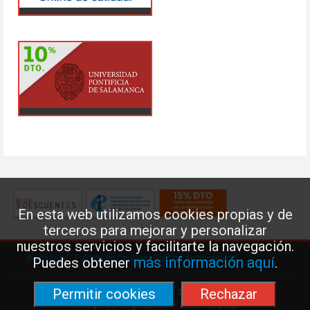
En esta web utilizamos cookies propias y de
terceros para mejorar y personalizar
nuestros servicios y facilitarte la navegación.
Aviso legal
·
Política de Cookies
·
Política de privacidad
más información aquí
Puedes obtener
.
Permitir cookies
Rechazar
Federación de Enseñanza de USO · Teléfono: 91 577 41 13 ·
Príncipe de Vergara, 13 · 7º 28001 MADRID