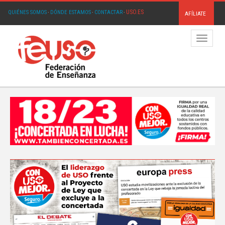
USO.ES
QUIÉNES SOMOS
·
DÓNDE ESTAMOS
·
CONTACTAR
·
AFÍLIATE
Menú