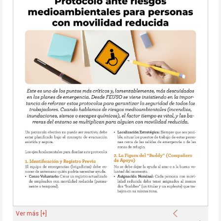
Anterior
Ver más [+]
Sigu