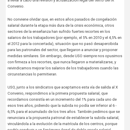
a llevar a cabo una revisión y actualización legal del texto del IX
Convenio.
No conviene olvidar que, en estos años pasados de congelación
salarial durante la etapa más dura de la crisis económica, otros
sectores de la enseñanza han sufrido fuertes recortes en los
salarios de los trabajadores (por ejemplo, el 5% en 2010 y el 4,5% en
el 2012 para la concertada), situación que no pasó desapercibida
para las patronales del sector, que llegaron a anunciar y proponer
medidas similares. Sin embargo, desde USO siempre nos opusimos
con firmeza a los recortes, que nunca llegaron a materializarse, y
reivindicamos mejorar los salarios de los trabajadores cuando las
circunstancias lo permitieran.
USO, junto a los sindicatos que aceptamos esta vía de salida al X
Convenio, respondimos a la primera propuesta salarial, que
recordamos consistía en un incremento del 1% para cada uno de
esos tres años, pidiendo que la subida no podía ser inferior al 6 -
6,5% para el acumulado de los tres años. También pedimos que se
renunciara a la propuesta patronal de establecer la subida salarial,
vinculándola a la evolución de la matrícula de los centros, porque
podría conducir a un fenómeno ilegal de doble escala salarial,