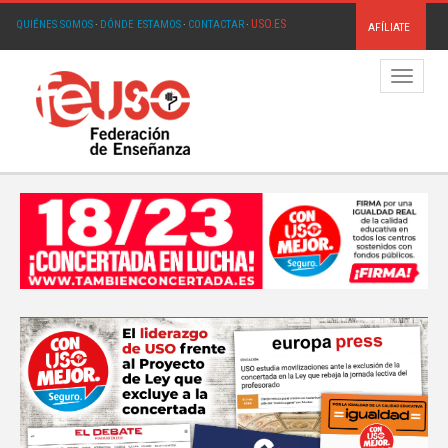
USO.ES
QUIÉNES SOMOS
·
DÓNDE ESTAMOS
·
CONTACTAR
·
AFÍLIATE
Menú