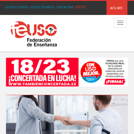
USO.ES
QUIÉNES SOMOS
·
DÓNDE ESTAMOS
·
CONTACTAR
·
AFÍLIATE
Menú