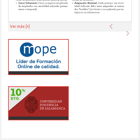
Anterior
Ver más [+]
Sigu