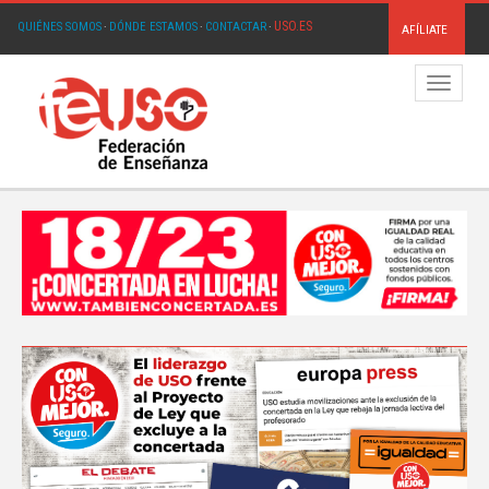
USO.ES
QUIÉNES SOMOS
·
DÓNDE ESTAMOS
·
CONTACTAR
·
AFÍLIATE
Menú