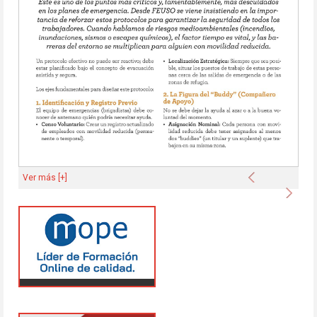
Anterior
Ver más [+]
Sigu