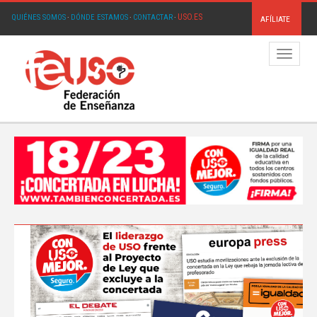
USO.ES
QUIÉNES SOMOS
·
DÓNDE ESTAMOS
·
CONTACTAR
·
AFÍLIATE
Menú