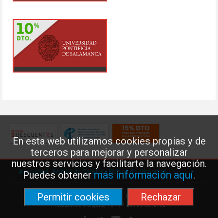
En esta web utilizamos cookies propias y de
terceros para mejorar y personalizar
nuestros servicios y facilitarte la navegación.
Aviso legal
·
Política de Cookies
·
Política de privacidad
más información aquí
Puedes obtener
.
Permitir cookies
Rechazar
Federación de Enseñanza de USO · Teléfono: 91 577 41 13 ·
Príncipe de Vergara, 13 · 7º 28001 MADRID