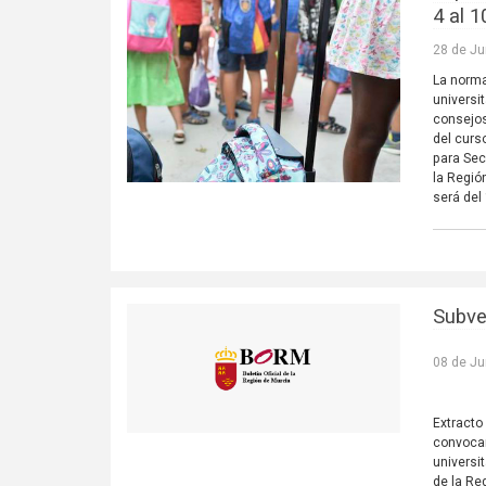
4 al 
28 de Ju
La norma
universi
consejos
del curs
para Sec
la Regió
será del
Subve
08 de Ju
Extracto
convocan
universi
de la Re