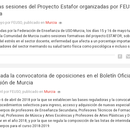
s sesiones del Proyecto Estafor organizadas por FE
a
Murcia
yo por FEUSO, publicado en
das por la Federación de Enseñanza de USO-Murcia, los días 15 y 16 de mayo t
 la Comunidad de Murcia cuatro sesiones formativas del proyecto ESTAFOR, sob
del estrés en el sector docente, enfermedad que afecta a un porcentaje importa
jadores del sector mermando su salud tanto física como psicológica e incluso s
cada la convocatoria de oposiciones en el Boletín Ofici
gión de Murcia
Murcia
ril por FEUSO, publicado en
 6 de abril de 2018 por la que se establecen las bases reguladoras y la convoca
rocedimientos selectivos para ingreso, acceso y adquisición de nuevas especia
uerpos de profesores de Enseñanza Secundaria, Profesores Técnicos de Forma
nal, Profesores de Música y Artes Escénicas y Profesores de Artes Plásticas y D
ar en el año 2018, y por la que se regula la composición de las listas de interinid
erpos para el curso 2018-2019.