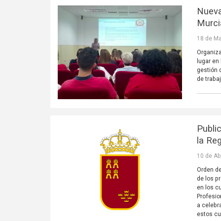
Nueva
Murci
18 de Ma
Organiza
lugar en
gestión 
de traba
Publi
la Re
10 de Ab
Orden de
de los p
en los c
Profesio
a celebr
estos cu