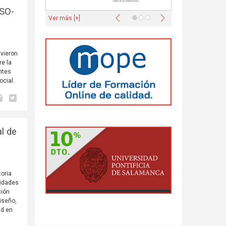
USO-
Anterior
Siguiente
Ver más [+]
uvieron
re la
ntes
ocial.
al de
toria
lidades
ción
iseño,
ad en