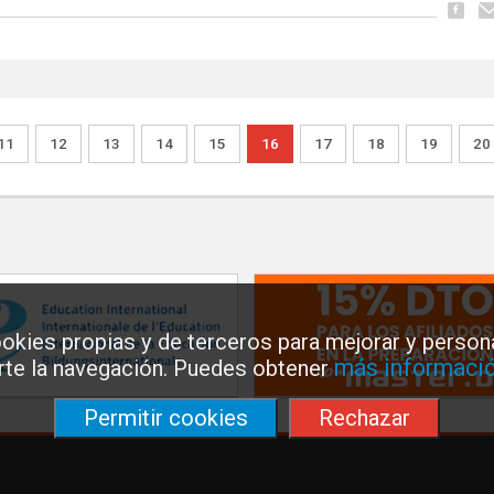
11
12
13
14
15
16
17
18
19
20
okies propias y de terceros para mejorar y persona
más informació
arte la navegación. Puedes obtener
Permitir cookies
Rechazar