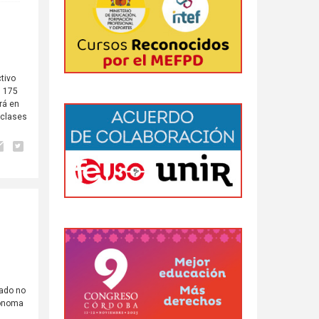
tivo
, 175
rá en
s clases
rado no
tónoma