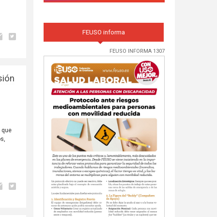
FEUSO informa
FEUSO INFORMA 1307
sión
a que
os,