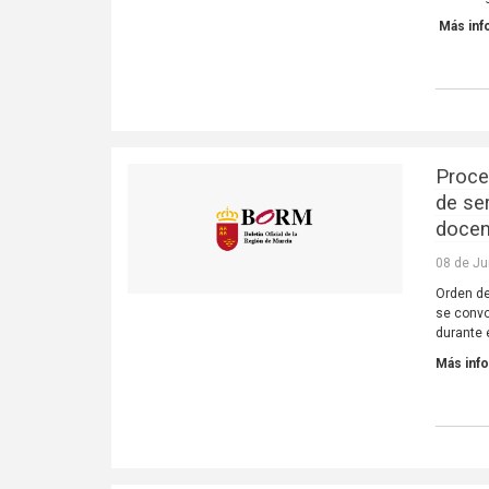
Más inf
Proce
de se
docen
08 de Ju
Orden de
se convo
durante 
Más inf