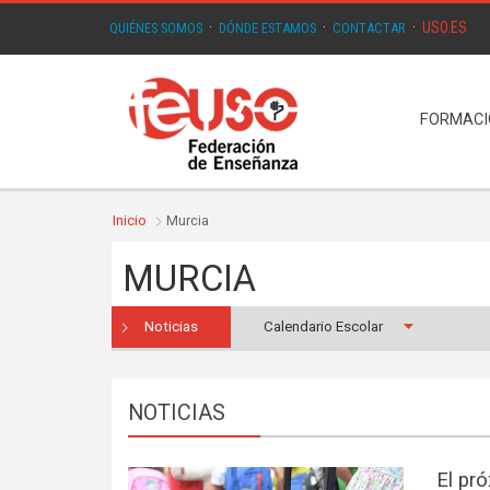
USO.ES
QUIÉNES SOMOS
·
DÓNDE ESTAMOS
·
CONTACTAR
·
FORMAC
Inicio
Murcia
MURCIA
Noticias
Calendario Escolar
NOTICIAS
El pr