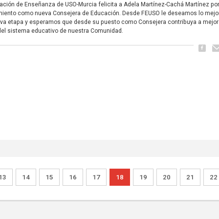
ación de Enseñanza de USO-Murcia felicita a Adela Martínez-Cachá Martínez po
iento como nueva Consejera de Educación. Desde FEUSO le deseamos lo mejo
va etapa y esperamos que desde su puesto como Consejera contribuya a mejora
del sistema educativo de nuestra Comunidad.
13
14
15
16
17
18
19
20
21
22