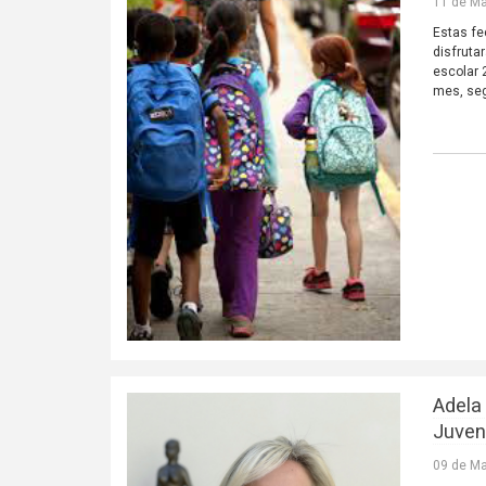
11 de Ma
Estas fe
disfruta
escolar 
mes, seg
Adela
Juven
09 de Ma