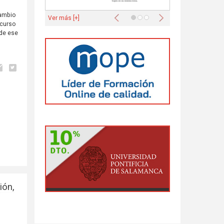
Anterior
Siguiente
cambio
Ver más [+]
 curso
 de ese
ión,