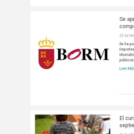
Se ap
compe
25 de Ma
Se ha pu
Deportes
idiomáti
públicos
Leer Má
El cu
septie