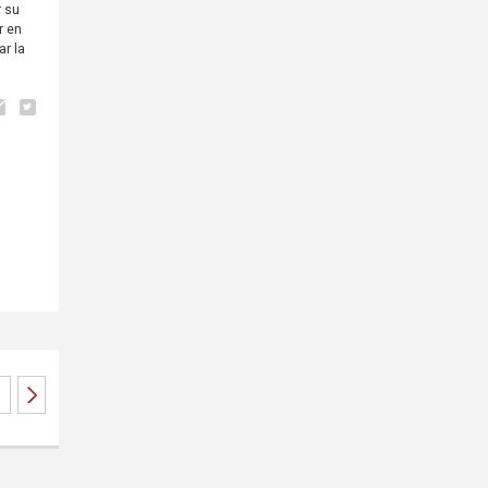
r su
r en
r la