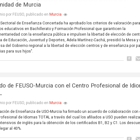
idad de Murcia
Murcia
nio por FEUSO, publicado en
Sectorial de Enseñanza Concertada ha aprobado los criterios de valoración para
os educativos en Bachillerato y Formación Profesional que garanticen la
ntariedad con la enseñanza pública e impulsen la libertad de elección de cent
a de Educación, Juventud y Deportes, Adela Martínez-Cachá, presidió la Mesa y 
nsa del Gobierno regional a la libertad de elección centros y de enseñanza por p
ias para sus hijos".
do de FEUSO-Murcia con el Centro Profesional de Idi
L
Murcia
nio por FEUSO, publicado en
ación de Enseñanza de USO-Murcia ha firmado un acuerdo de colaboración con 
rofesional de Idiomas TOTAL a través del cual los afiliados a USO pueden realiza
ntensivos de inglés para la obtención de los certificados B1, B2 y C1. Los descu
legar al 40%.