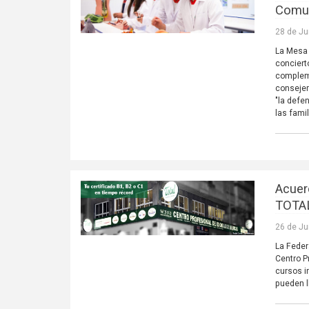
Comun
28 de Ju
La Mesa 
conciert
compleme
consejer
"la defe
las famil
Acuer
TOTA
26 de Ju
La Feder
Centro P
cursos i
pueden l