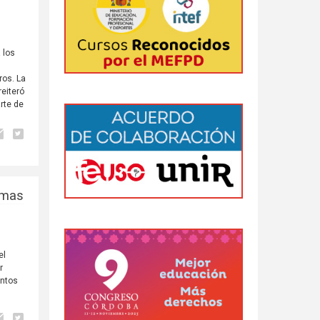
 los
ros. La
reiteró
arte de
omas
el
r
entos