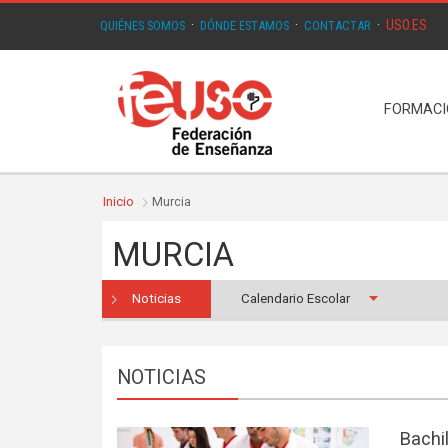
USO.ES
QUIÉNES SOMOS
·
DÓNDE ESTAMOS
·
CONTACTAR
·
FORMAC
Inicio
Murcia
MURCIA
Noticias
Calendario Escolar
NOTICIAS
Bachi