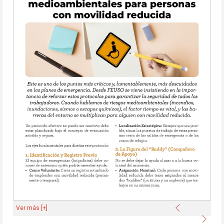
Anterior
Ver más [+]
Sigu