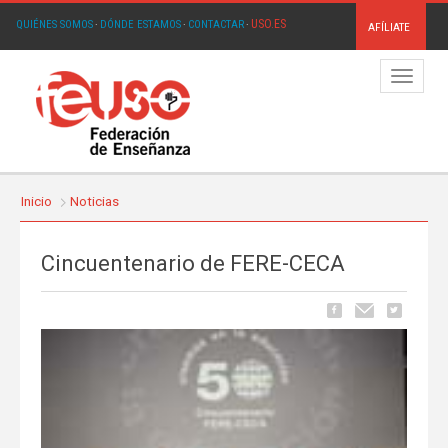
USO.ES
QUIÉNES SOMOS
·
DÓNDE ESTAMOS
·
CONTACTAR
·
AFÍLIATE
Menú
Inicio
Noticias
Cincuentenario de FERE-CECA