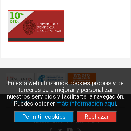
En esta web utilizamos cookies propias y de
terceros para mejorar y personalizar
nuestros servicios y facilitarte la navegación.
Aviso legal
·
Política de Cookies
·
Política de privacidad
más información aquí
Puedes obtener
.
Permitir cookies
Rechazar
Federación de Enseñanza de USO · Teléfono: 91 577 41 13 ·
Príncipe de Vergara, 13 · 7º 28001 MADRID