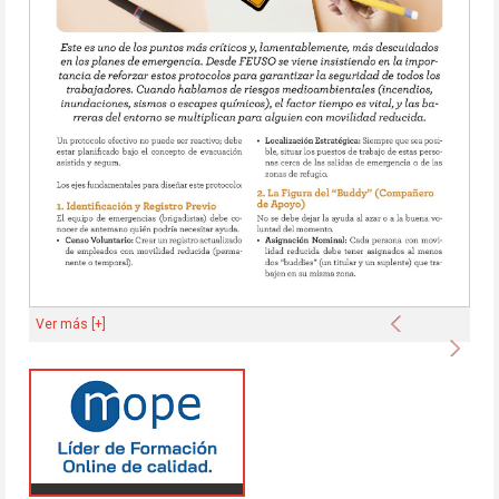
Anterior
Ver más [+]
Sigu