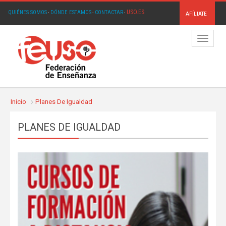
USO.ES
QUIÉNES SOMOS
·
DÓNDE ESTAMOS
·
CONTACTAR
·
AFÍLIATE
Menú
Inicio
Planes De Igualdad
PLANES DE IGUALDAD