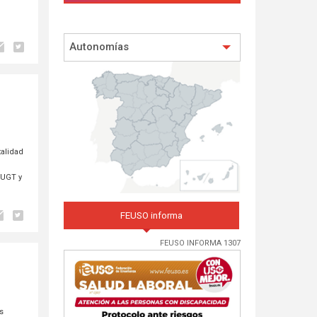
Autonomías
talidad
 UGT y
FEUSO informa
FEUSO INFORMA 1307
s