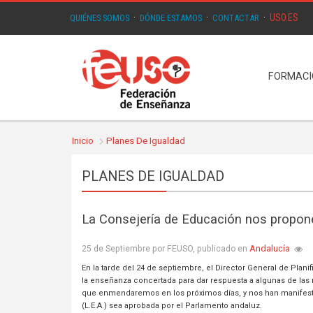
USO.ES
QUIÉNES SOMOS
·
DÓNDE ESTAMOS
·
CONTACTAR
·
FORMAC
Inicio
Planes De Igualdad
PLANES DE IGUALDAD
La Consejería de Educación nos propon
Andalucía
25 de Septiembre por FEUSO, publicado en
En la tarde del 24 de septiembre, el Director General de Plan
la enseñanza concertada para dar respuesta a algunas de las
que enmendaremos en los próximos días, y nos han manifestado
(L.E.A.) sea aprobada por el Parlamento andaluz.