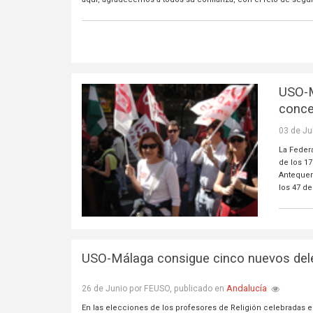
USO-M
conce
03 de Ju
La Feder
de los 1
Antequer
los 47 de
USO-Málaga consigue cinco nuevos deleg
Andalucía
26 de Junio por FEUSO, publicado en
En las elecciones de los profesores de Religión celebradas 