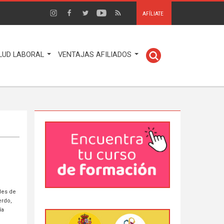
AFÍLIATE
LUD LABORAL
VENTAJAS AFILIADOS
les de
erdo,
ía