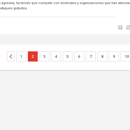
 agresiva, ha tenido que competir con sindicatos y organizaciones que han aterriz
ataques gratuitos.
1
2
3
4
5
6
7
8
9
10