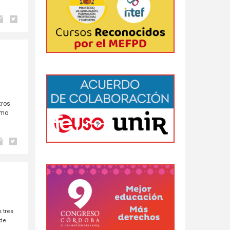
tros
omo
 tres
sde