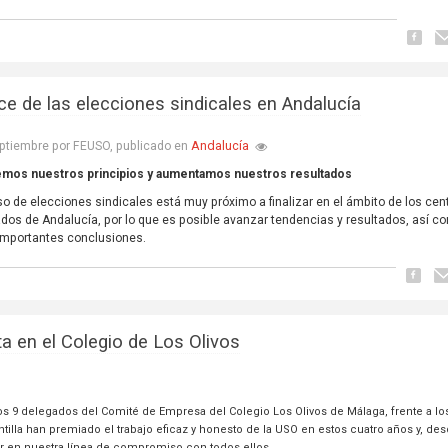
ce de las elecciones sindicales en Andalucía
Andalucía
ptiembre por FEUSO, publicado en
mos nuestros principios y aumentamos nuestros resultados
so de elecciones sindicales está muy próximo a finalizar en el ámbito de los cen
dos de Andalucía, por lo que es posible avanzar tendencias y resultados, así c
importantes conclusiones.
a en el Colegio de Los Olivos
 9 delegados del Comité de Empresa del Colegio Los Olivos de Málaga, frente a los
tilla han premiado el trabajo eficaz y honesto de la USO en estos cuatro años y, de
ir en nuestra línea de compromiso con todos ellos.