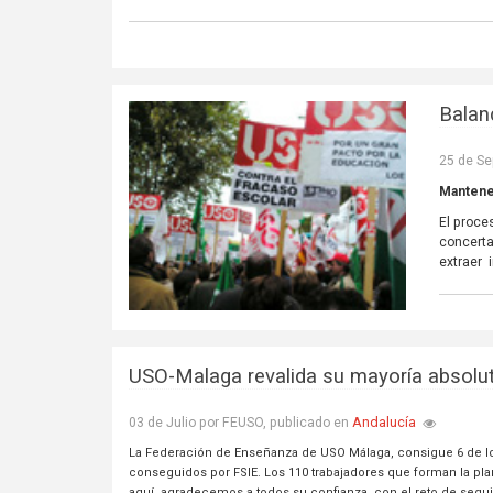
Balan
25 de Se
Mantene
El proce
concerta
extraer 
USO-Malaga revalida su mayoría absolut
Andalucía
03 de Julio por FEUSO, publicado en
La Federación de Enseñanza de USO Málaga, consigue 6 de los
conseguidos por FSIE. Los 110 trabajadores que forman la plan
aquí, agradecemos a todos su confianza, con el reto de segu