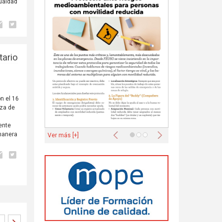
gualdad
tario
n el 16
nza de
ente
Anterior
Siguiente
 manera
Ver más [+]