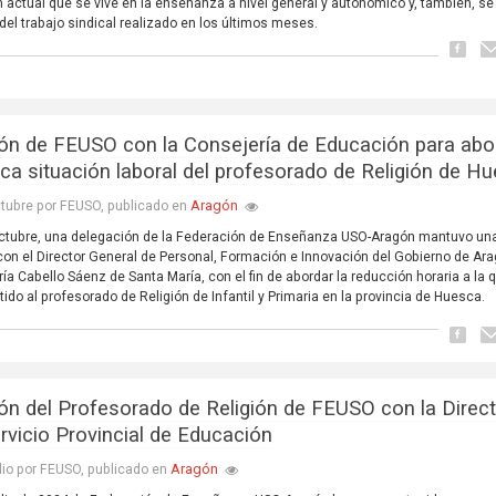
n actual que se vive en la enseñanza a nivel general y autonómico y, también, se
del trabajo sindical realizado en los últimos meses.
ón de FEUSO con la Consejería de Educación para abo
ítica situación laboral del profesorado de Religión de H
Aragón
tubre por FEUSO, publicado en
octubre, una delegación de la Federación de Enseñanza USO-Aragón mantuvo un
con el Director General de Personal, Formación e Innovación del Gobierno de Ara
ía Cabello Sáenz de Santa María, con el fin de abordar la reducción horaria a la 
ido al profesorado de Religión de Infantil y Primaria en la provincia de Huesca.
ón del Profesorado de Religión de FEUSO con la Direc
ervicio Provincial de Educación
Aragón
lio por FEUSO, publicado en