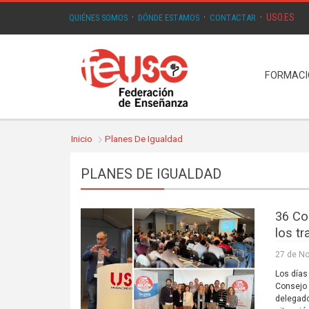
USO.ES
QUIÉNES SOMOS
·
DÓNDE ESTAMOS
·
CONTACTAR
·
FORMAC
Inicio
Planes De Igualdad
PLANES DE IGUALDAD
36 Co
los t
27 de N
Los días
Consejo 
delegado