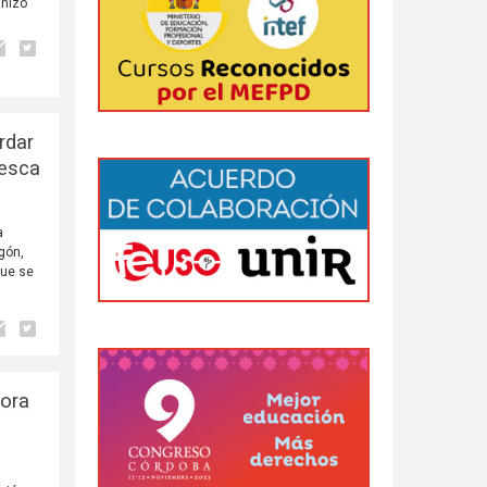
 hizo
rdar
uesca
a
gón,
que se
tora