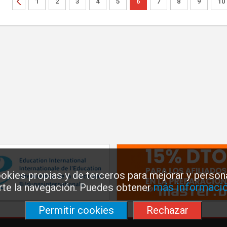
1
2
3
4
5
6
7
8
9
10
okies propias y de terceros para mejorar y persona
más informació
arte la navegación. Puedes obtener
Permitir cookies
Rechazar