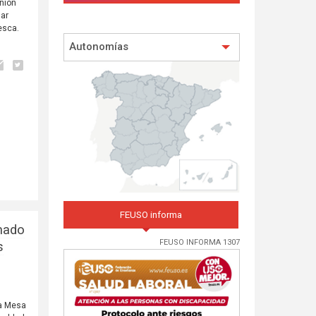
nión
dar
esca.
Autonomías
FEUSO informa
mnado
FEUSO INFORMA 1307
s
la Mesa