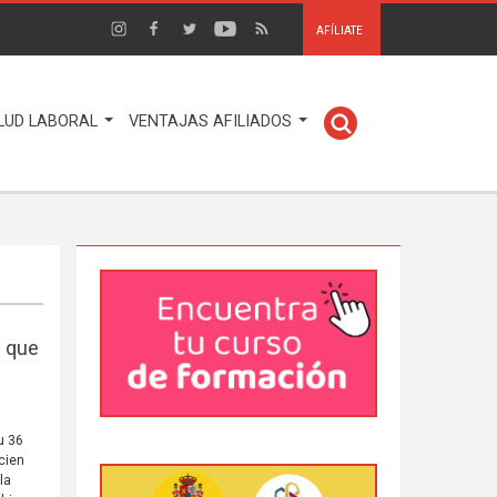
AFÍLIATE
LUD LABORAL
VENTAJAS AFILIADOS
n que
u 36
cien
la