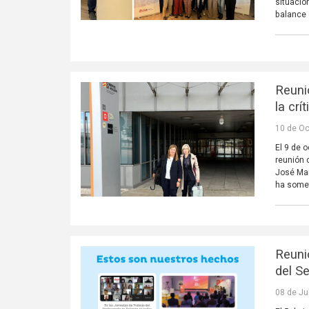
situació
balance 
Reuni
la cr
10 de Oc
El 9 de 
reunión 
José Mar
ha somet
Reuni
del S
08 de Ju