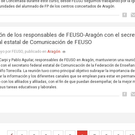
l de Concertada durante este curso, desde FEUSO seguimos trabajando por la i
unidades del alumnado de FP de los centros concertados de Aragón.
ón de los responsables de FEUSO-Aragón con el secre
al estatal de Comunicación de FEUSO
Aragón
yo por FEUSO, publicado en
arpi y Pablo Aguilar, responsables de FEUSO en Aragón, mantuvieron una reunió
con el secretario federal estatal de Comunicación de la Federación de Enseña
lfo Torrecilla. La reunión tuvo como principal objetivo subrayar la importancia de
ar la información y los diferentes canales que se emplean para estar en perman
 con los afiliados y afiliadas, con el fin de que puedan desempeñar, de la mejor
 sus tareas educativas y laborales.