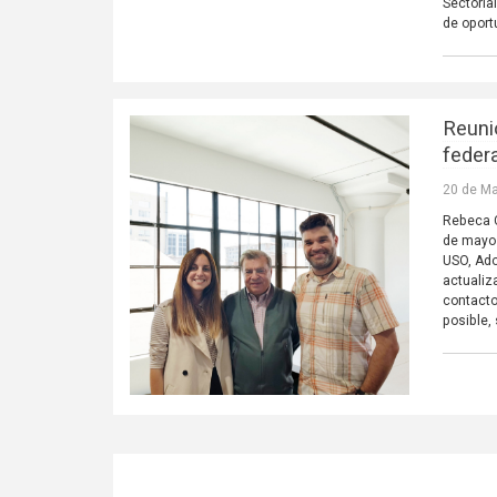
Sectoria
de oport
Reuni
feder
20 de Ma
Rebeca C
de mayo 
USO, Ado
actualiz
contacto
posible,