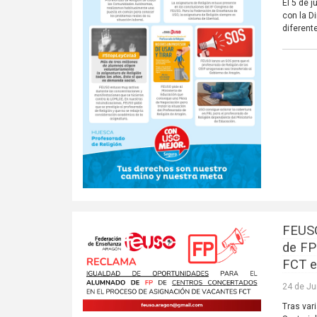
El 5 de 
con la D
diferent
FEUSO
de FP
FCT e
24 de Ju
Tras var