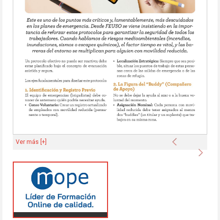
Anterior
Ver más [+]
Sigu