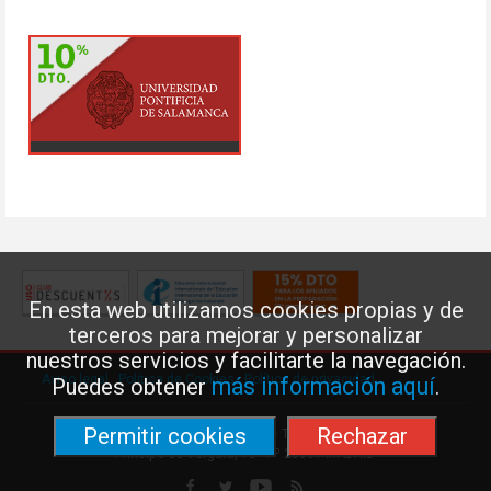
En esta web utilizamos cookies propias y de
terceros para mejorar y personalizar
nuestros servicios y facilitarte la navegación.
Aviso legal
·
Política de Cookies
·
Política de privacidad
más información aquí
Puedes obtener
.
Permitir cookies
Rechazar
Federación de Enseñanza de USO · Teléfono: 91 577 41 13 ·
Príncipe de Vergara, 13 · 7º 28001 MADRID