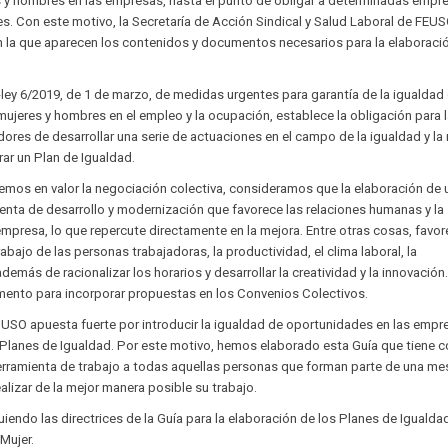
 y hombres en las empresas, hasta el punto de obligar a determinadas empr
es. Con este motivo, la Secretaría de Acción Sindical y Salud Laboral de FEU
 la que aparecen los contenidos y documentos necesarios para la elaboraci
ley 6/2019, de 1 de marzo, de medidas urgentes para garantía de la igualdad
mujeres y hombres en el empleo y la ocupación, establece la obligación para 
res de desarrollar una serie de actuaciones en el campo de la igualdad y la
orar un Plan de Igualdad.
os en valor la negociación colectiva, consideramos que la elaboración de 
enta de desarrollo y modernización que favorece las relaciones humanas y la
a empresa, lo que repercute directamente en la mejora. Entre otras cosas, favor
abajo de las personas trabajadoras, la productividad, el clima laboral, la
además de racionalizar los horarios y desarrollar la creatividad y la innovación
ento para incorporar propuestas en los Convenios Colectivos.
USO apuesta fuerte por introducir la igualdad de oportunidades en las empr
os Planes de Igualdad. Por este motivo, hemos elaborado esta Guía que tiene
herramienta de trabajo a todas aquellas personas que forman parte de una me
lizar de la mejor manera posible su trabajo.
iendo las directrices de la Guía para la elaboración de los Planes de Igualda
 Mujer.