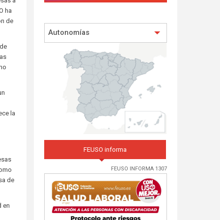
esas a
SO ha
ón de
Autonomías
 de
las
 no
un
ece la
.
FEUSO informa
esas
FEUSO INFORMA 1307
 como
sa de
d en