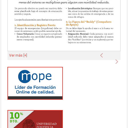
Anterior
Ver más [+]
Sigu