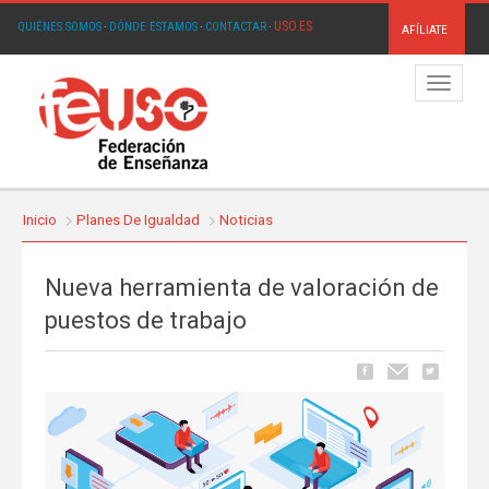
USO.ES
QUIÉNES SOMOS
·
DÓNDE ESTAMOS
·
CONTACTAR
·
AFÍLIATE
Menú
Inicio
Planes De Igualdad
Noticias
Nueva herramienta de valoración de
puestos de trabajo