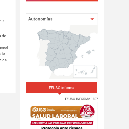
Autonomías
 la
s de
ional.
i la
n de
FEUSO informa
FEUSO INFORMA 1307