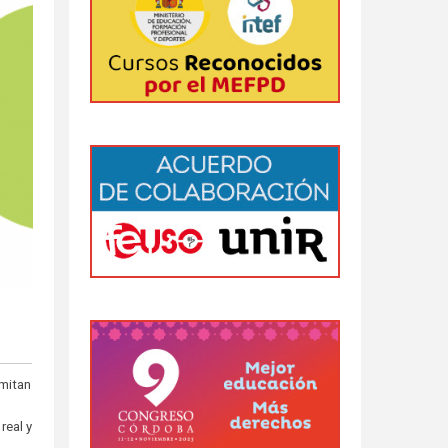
rmitan
real y