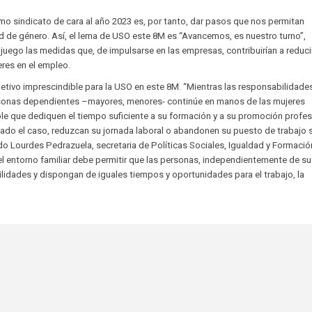
o sindicato de cara al año 2023 es, por tanto, dar pasos que nos permitan
d de género. Así, el lema de USO este 8M es “Avancemos, es nuestro turno”,
juego las medidas que, de impulsarse en las empresas, contribuirían a reducir
res en el empleo.
etivo imprescindible para la USO en este 8M. “Mientras las responsabilidade
rsonas dependientes –mayores, menores- continúe en manos de las mujeres
le que dediquen el tiempo suficiente a su formación y a su promoción profes
gado el caso, reduzcan su jornada laboral o abandonen su puesto de trabajo s
mado Lourdes Pedrazuela, secretaria de Políticas Sociales, Igualdad y Formació
l entorno familiar debe permitir que las personas, independientemente de su
idades y dispongan de iguales tiempos y oportunidades para el trabajo, la