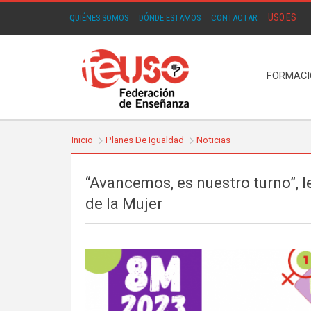
USO.ES
QUIÉNES SOMOS
·
DÓNDE ESTAMOS
·
CONTACTAR
·
FORMAC
Inicio
Planes De Igualdad
Noticias
“Avancemos, es nuestro turno”, l
de la Mujer