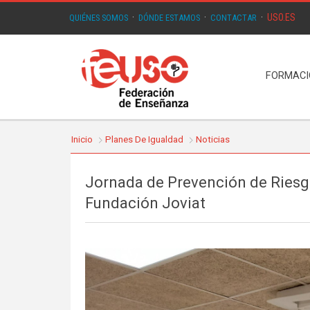
USO.ES
QUIÉNES SOMOS
·
DÓNDE ESTAMOS
·
CONTACTAR
·
FORMAC
Inicio
Planes De Igualdad
Noticias
Jornada de Prevención de Riesgo
Fundación Joviat