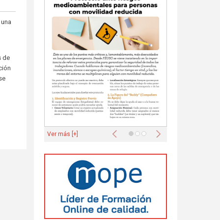
 una
s de
ción
se
Anterior
Siguiente
Ver más [+]