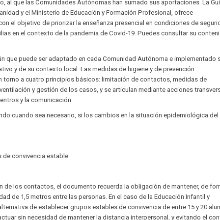
urso, al que las Comunidades Autónomas han sumado sus aportaciones. La Guí
Sanidad y el Ministerio de Educación y Formación Profesional, ofrece
n el objetivo de priorizar la enseñanza presencial en condiciones de segur
lias en el contexto de la pandemia de Covid-19. Puedes consultar su conteni
ún que puede ser adaptado en cada Comunidad Autónoma e implementado s
ativo y de su contexto local. Las medidas de higiene y de prevención
orno a cuatro principios básicos: limitación de contactos, medidas de
ventilación y gestión de los casos, y se articulan mediante acciones transver
entros y la comunicación.
ndo cuando sea necesario, si los cambios en la situación epidemiológica del
s de convivencia estable
ción de los contactos, el documento recuerda la obligación de mantener, de fo
dad de 1,5 metros entre las personas. En el caso de la Educación Infantil y
 alternativa de establecer grupos estables de convivencia de entre 15 y 20 al
actuar sin necesidad de mantener la distancia interpersonal, y evitando el co