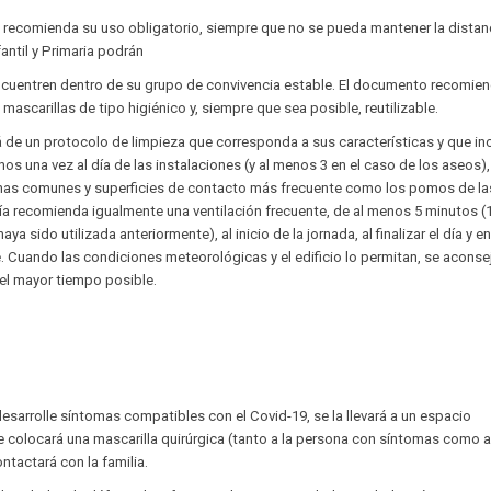
e recomienda su uso obligatorio, siempre que no se pueda mantener la distan
antil y Primaria podrán
encuentren dentro de su grupo de convivencia estable. El documento recomien
mascarillas de tipo higiénico y, siempre que sea posible, reutilizable.
de un protocolo de limpieza que corresponda a sus características y que incl
nos una vez al día de las instalaciones (y al menos 3 en el caso de los aseos)
zonas comunes y superficies de contacto más frecuente como los pomos de la
́a recomienda igualmente una ventilación frecuente, de al menos 5 minutos (
a sido utilizada anteriormente), al inicio de la jornada, al finalizar el día y en
. Cuando las condiciones meteorológicas y el edificio lo permitan, se aconse
el mayor tiempo posible.
sarrolle síntomas compatibles con el Covid-19, se la llevará a un espacio
e colocará una mascarilla quirúrgica (tanto a la persona con síntomas como a
tactará con la familia.