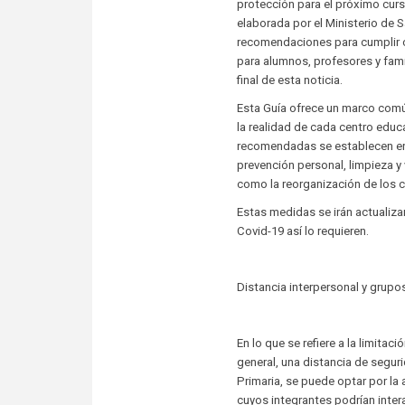
protección para el próximo c
elaborada por el Ministerio de 
recomendaciones para cumplir co
para alumnos, profesores y fami
final de esta noticia.
Esta Guía ofrece un marco com
la realidad de cada centro educ
recomendadas se establecen en t
prevención personal, limpieza y 
como la reorganización de los c
Estas medidas se irán actualiza
Covid-19 así lo requieren.
Distancia interpersonal y grupo
En lo que se refiere a la limita
general, una distancia de seguri
Primaria, se puede optar por la
cuyos integrantes podrían inter