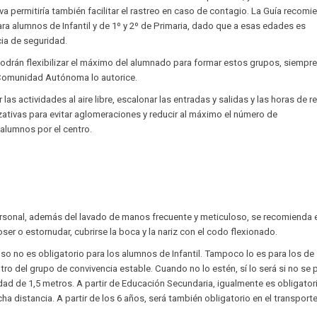
va permitiría también facilitar el rastreo en caso de contagio. La Guía recomi
ra alumnos de Infantil y de 1º y 2º de Primaria, dado que a esas edades es
ia de seguridad.
podrán flexibilizar el máximo del alumnado para formar estos grupos, siempr
 Comunidad Autónoma lo autorice.
las actividades al aire libre, escalonar las entradas y salidas y las horas de r
ativas para evitar aglomeraciones y reducir al máximo el número de
alumnos por el centro.
rsonal, además del lavado de manos frecuente y meticuloso, se recomienda 
oser o estornudar, cubrirse la boca y la nariz con el codo flexionado.
uso no es obligatorio para los alumnos de Infantil. Tampoco lo es para los de
tro del grupo de convivencia estable. Cuando no lo estén, sí lo será si no se
dad de 1,5 metros. A partir de Educación Secundaria, igualmente es obligator
 distancia. A partir de los 6 años, será también obligatorio en el transport