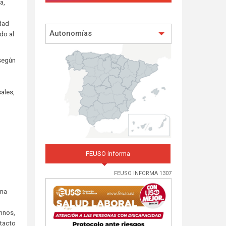
a,
idad
Autonomías
do al
egún
sales,
FEUSO informa
FEUSO INFORMA 1307
rma
umnos,
ntacto