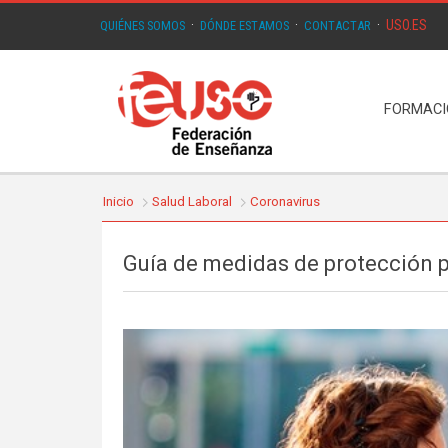
USO.ES
QUIÉNES SOMOS
·
DÓNDE ESTAMOS
·
CONTACTAR
·
FORMAC
Inicio
Salud Laboral
Coronavirus
Guía de medidas de protección p