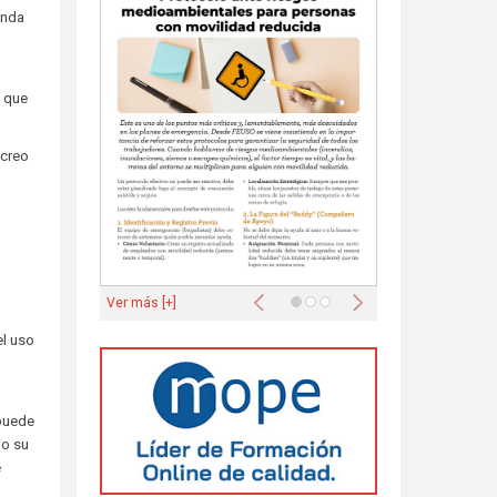
enda
e que
ecreo
Anterior
Siguiente
Ver más [+]
el uso
 puede
io su
e