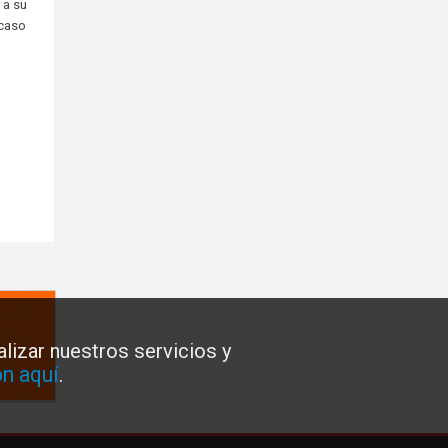
 a su
 caso
lizar nuestros servicios y
n aquí
.