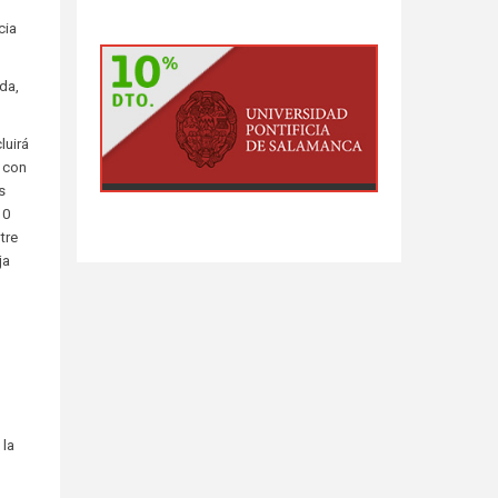
cia
da,
uirá
, con
s
10
tre
ja
 la