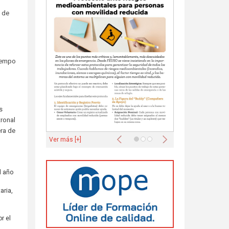
 de
tiempo
s
s
tronal
era de
Anterior
Siguiente
Ver más [+]
l año
aria,
r el