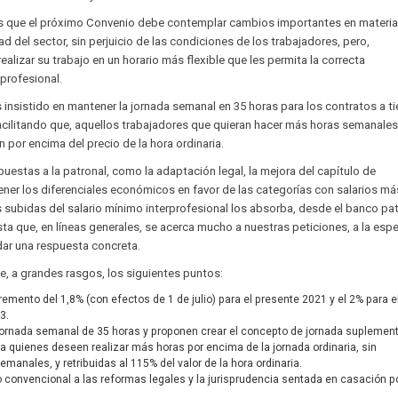
que el próximo Convenio debe contemplar cambios importantes en materia
ad del sector, sin perjuicio de las condiciones de los trabajadores, pero,
lizar su trabajo en un horario más flexible que les permita la correcta
 profesional.
insistido en mantener la jornada semanal en 35 horas para los contratos a 
acilitando que, aquellos trabajadores que quieran hacer más horas semanale
n por encima del precio de la hora ordinaria.
puestas a la patronal, como la adaptación legal, la mejora del capítulo de
ner los diferenciales económicos en favor de las categorías con salarios má
as subidas del salario mínimo interprofesional los absorba, desde el banco pa
a que, en líneas generales, se acerca mucho a nuestras peticiones, a la esp
dar una respuesta concreta.
, a grandes rasgos, los siguientes puntos:
cremento del 1,8% (con efectos de 1 de julio) para el presente 2021 y el 2% para e
3.
jornada semanal de 35 horas y proponen crear el concepto de jornada suplement
ra quienes deseen realizar más horas por encima de la jornada ordinaria, sin
manales, y retribuidas al 115% del valor de la hora ordinaria.
o convencional a las reformas legales y la jurisprudencia sentada en casación po