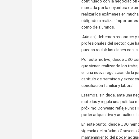
continuado con la negociación 
marcada por la coyuntura de un 
realizar los exámenes en mucha
obligado a realizar importantes
como de alumnos.
Aún así, debemos reconocer y ag
profesionales del sector, que 
puedan recibir las clases con l
Por este motivo, desde USO co
que vienen realizando los traba
en una nueva regulación de la j
capítulo de permisos y excedenc
conciliación familiar y laboral.
Estamos, sin duda, ante una ne
materias y regula una política r
próximo Convenio refleje unos 
poder adquisitivo y actualicen l
En este punto, desde USO hemos
vigencia del próximo Convenio Co
mantenimiento del poder adquisi