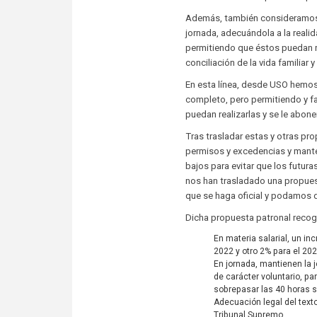
Además, también consideramos 
jornada, adecuándola a la realid
permitiendo que éstos puedan rea
conciliación de la vida familiar y
En esta línea, desde USO hemos 
completo, pero permitiendo y f
puedan realizarlas y se le abone
Tras trasladar estas y otras pro
permisos y excedencias y mante
bajos para evitar que los futur
nos han trasladado una propuest
que se haga oficial y podamos 
Dicha propuesta patronal recoge
En materia salarial, un in
2022 y otro 2% para el 202
En jornada, mantienen la 
de carácter voluntario, pa
sobrepasar las 40 horas se
Adecuación legal del text
Tribunal Supremo.