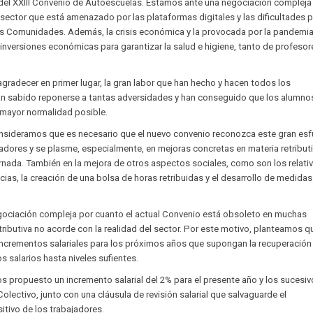
del XXIII Convenio de Autoescuelas. Estamos ante una negociación compleja
sector que está amenazado por las plataformas digitales y las dificultades 
s Comunidades. Además, la crisis económica y la provocada por la pandemia
 inversiones económicas para garantizar la salud e higiene, tanto de profesor
radecer en primer lugar, la gran labor que han hecho y hacen todos los
han sabido reponerse a tantas adversidades y han conseguido que los alumno
a mayor normalidad posible.
nsideramos que es necesario que el nuevo convenio reconozca este gran es
jadores y se plasme, especialmente, en mejoras concretas en materia retributi
ornada. También en la mejora de otros aspectos sociales, como son los relativ
ias, la creación de una bolsa de horas retribuidas y el desarrollo de medidas
gociación compleja por cuanto el actual Convenio está obsoleto en muchas
etributiva no acorde con la realidad del sector. Por este motivo, planteamos q
incrementos salariales para los próximos años que supongan la recuperación
os salarios hasta niveles sufientes.
 propuesto un incremento salarial del 2% para el presente año y los sucesi
lectivo, junto con una cláusula de revisión salarial que salvaguarde el
tivo de los trabajadores.