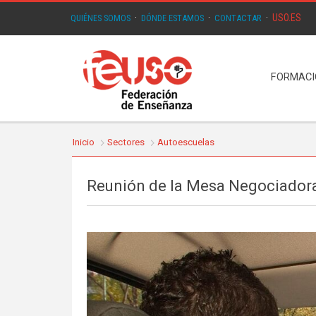
USO.ES
QUIÉNES SOMOS
·
DÓNDE ESTAMOS
·
CONTACTAR
·
FORMAC
Inicio
Sectores
Autoescuelas
Reunión de la Mesa Negociadora