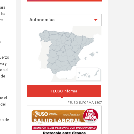
para
 ha
Autonomías
es
s
fuerzo
va y
os al
 de
FEUSO informa
ue el
FEUSO INFORMA 1307
 del
vos de