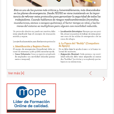
Anterior
Ver más [+]
Sigu