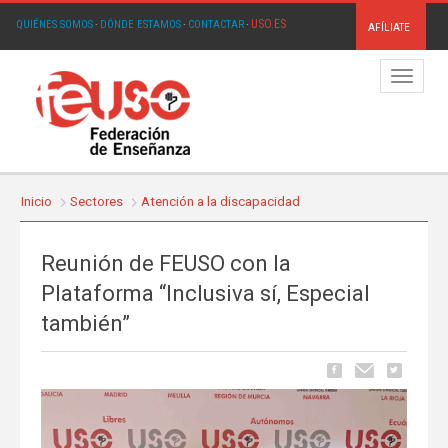
USO.ES
QUIÉNES SOMOS
·
DÓNDE ESTAMOS
·
CONTACTAR
·
AFÍLIATE
Menú
Inicio
Sectores
Atención a la discapacidad
Reunión de FEUSO con la
Plataforma “Inclusiva sí, Especial
también”