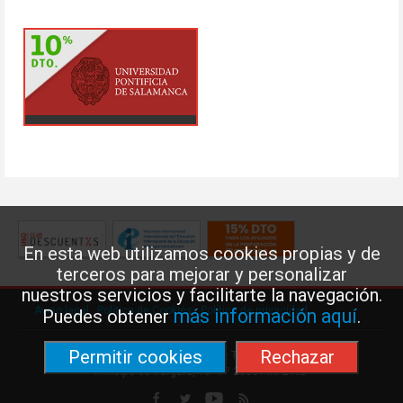
En esta web utilizamos cookies propias y de
terceros para mejorar y personalizar
nuestros servicios y facilitarte la navegación.
Aviso legal
·
Política de Cookies
·
Política de privacidad
más información aquí
Puedes obtener
.
Permitir cookies
Rechazar
Federación de Enseñanza de USO · Teléfono: 91 577 41 13 ·
Príncipe de Vergara, 13 · 7º 28001 MADRID