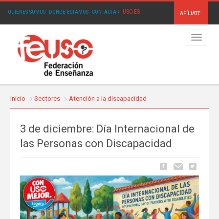
USO.ES
QUIÉNES SOMOS
·
DÓNDE ESTAMOS
·
CONTACTAR
·
AFÍLIATE
Menú
Inicio
Sectores
Atención a la discapacidad
3 de diciembre: Día Internacional de
las Personas con Discapacidad