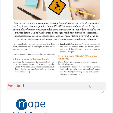
Anterior
Ver más [+]
Sigu