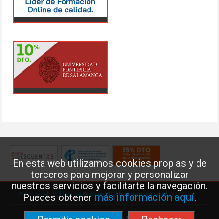
En esta web utilizamos cookies propias y de
terceros para mejorar y personalizar
nuestros servicios y facilitarte la navegación.
Aviso legal
·
Política de Cookies
·
Política de privacidad
más información aquí
Puedes obtener
.
Federación de Enseñanza de USO · Teléfono: 91 577 41 13 ·