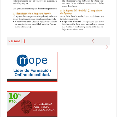
Anterior
Ver más [+]
Sigu