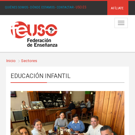
USO.ES
QUIÉNES SOMOS
·
DÓNDE ESTAMOS
·
CONTACTAR
·
AFÍLIATE
Menú
Inicio
Sectores
EDUCACIÓN INFANTIL