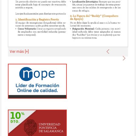
Anterior
Ver más [+]
Sigu