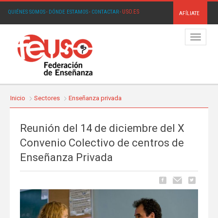
USO.ES
QUIÉNES SOMOS
·
DÓNDE ESTAMOS
·
CONTACTAR
·
AFÍLIATE
Menú
Inicio
Sectores
Enseñanza privada
Reunión del 14 de diciembre del X
Convenio Colectivo de centros de
Enseñanza Privada