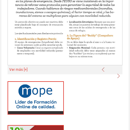
Anterior
Ver más [+]
Sigu