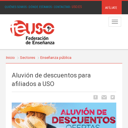
USO.ES
QUIÉNES SOMOS
·
DÓNDE ESTAMOS
·
CONTACTAR
·
AFÍLIATE
Menú
Inicio
Sectores
Enseñanza pública
Aluvión de descuentos para
afiliados a USO