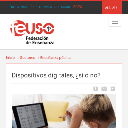
USO.ES
QUIÉNES SOMOS
·
DÓNDE ESTAMOS
·
CONTACTAR
·
AFÍLIATE
Menú
Inicio
Sectores
Enseñanza pública
Dispositivos digitales, ¿sí o no?