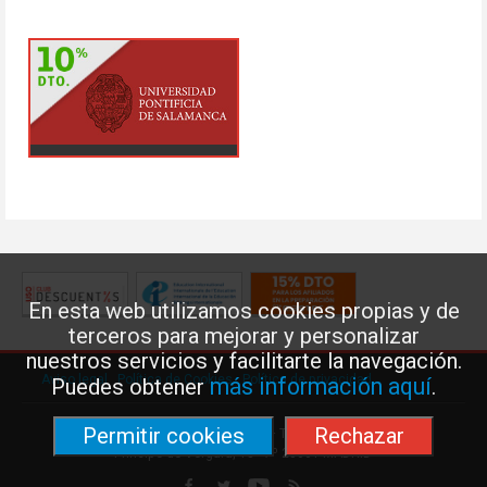
En esta web utilizamos cookies propias y de
terceros para mejorar y personalizar
nuestros servicios y facilitarte la navegación.
Aviso legal
·
Política de Cookies
·
Política de privacidad
más información aquí
Puedes obtener
.
Permitir cookies
Rechazar
Federación de Enseñanza de USO · Teléfono: 91 577 41 13 ·
Príncipe de Vergara, 13 · 7º 28001 MADRID