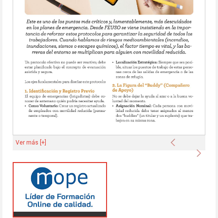
Anterior
Ver más [+]
Sigu