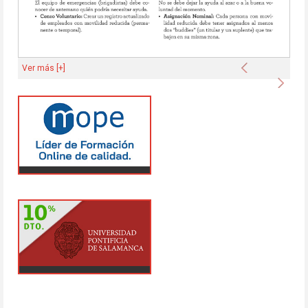
Anterior
Ver más [+]
Sigu