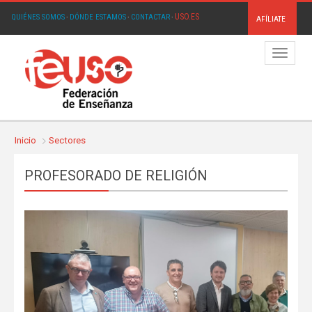
USO.ES
QUIÉNES SOMOS
·
DÓNDE ESTAMOS
·
CONTACTAR
·
AFÍLIATE
Menú
Inicio
Sectores
PROFESORADO DE RELIGIÓN