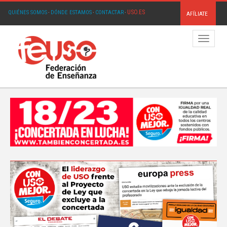
USO.ES
QUIÉNES SOMOS
·
DÓNDE ESTAMOS
·
CONTACTAR
·
AFÍLIATE
Menú