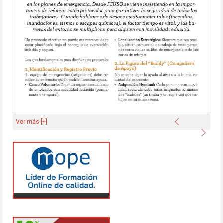
Anterior
Ver más [+]
Sigu