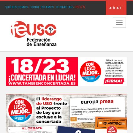
USO.ES
QUIÉNES SOMOS
·
DÓNDE ESTAMOS
·
CONTACTAR
·
AFÍLIATE
Menú