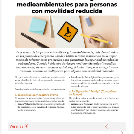
Anterior
Ver más [+]
Sigu