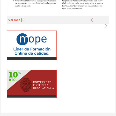
Anterior
Ver más [+]
Sigu