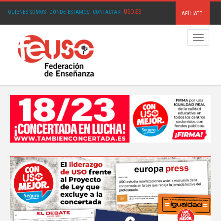
USO.ES
QUIÉNES SOMOS
·
DÓNDE ESTAMOS
·
CONTACTAR
·
AFÍLIATE
Menú