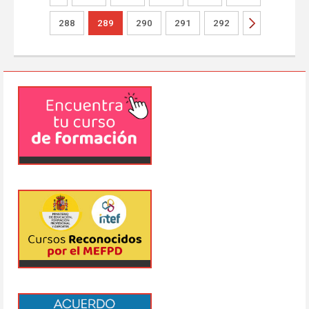
288
289
290
291
292