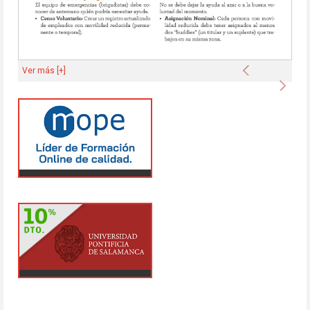
Anterior
Ver más [+]
Sigu