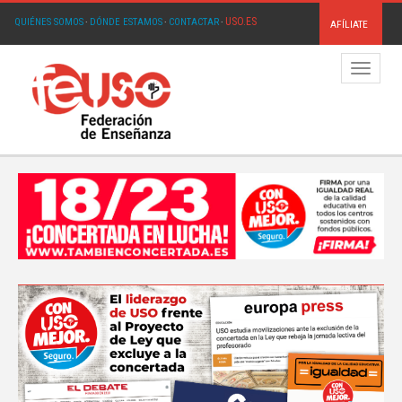
USO.ES
QUIÉNES SOMOS
·
DÓNDE ESTAMOS
·
CONTACTAR
·
AFÍLIATE
Menú