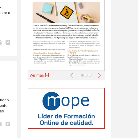
o
dotar a
Anterior
Siguiente
Ver más [+]
riodo,
gente
tes