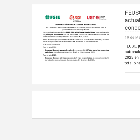
FEUSO
actual
conce
19 de Ma
FEUSO, j
patronal
2025 en 
total o 