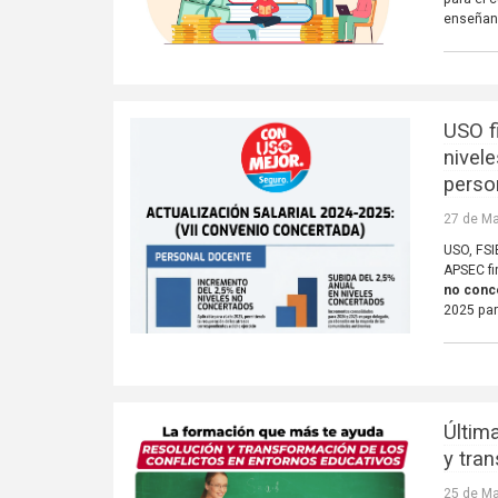
enseñanz
USO f
nivel
perso
27 de Ma
USO, FSI
APSEC fi
no conce
2025 par
Últim
y tra
25 de Ma