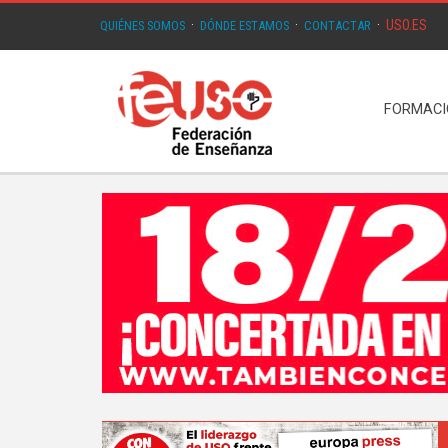
USO.ES
QUIÉNES SOMOS
·
DÓNDE ESTAMOS
·
CONTACTAR
·
FORMAC