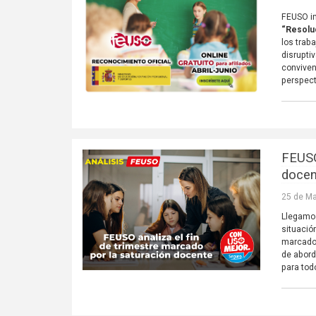
FEUSO im
“Resoluc
los trab
disrupti
conviven
perspect
FEUSO
docen
25 de Ma
Llegamos
situació
marcado 
de abord
para tod