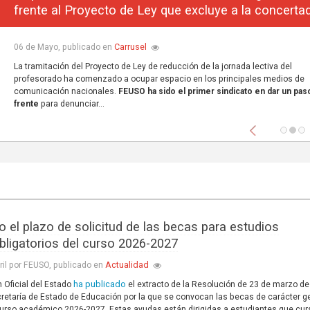
frente al Proyecto de Ley que excluye a la concerta
Carrusel
06 de Mayo, publicado en
La tramitación del Proyecto de Ley de reducción de la jornada lectiva del
profesorado ha comenzado a ocupar espacio en los principales medios de
comunicación nacionales.
FEUSO ha sido el primer sindicato en dar un paso
frente
para denunciar...
Anterior
o el plazo de solicitud de las becas para estudios
bligatorios del curso 2026-2027
Actualidad
ril por FEUSO, publicado en
ha publicado
n Oficial del Estado
el extracto de la Resolución de 23 de marzo d
cretaría de Estado de Educación por la que se convocan las becas de carácter g
curso académico 2026-2027. Estas ayudas están dirigidas a estudiantes que cu