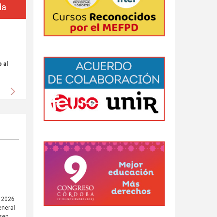
da
 al
Siguiente
e 2026
eneral
rsen