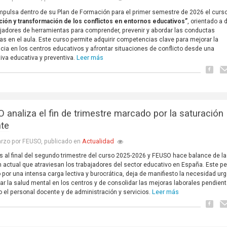
pulsa dentro de su Plan de Formación para el primer semestre de 2026 el curs
ión y transformación de los conflictos en entornos educativos”
, orientado a 
ajadores de herramientas para comprender, prevenir y abordar las conductas
vas en el aula. Este curso permite adquirir competencias clave para mejorar la
cia en los centros educativos y afrontar situaciones de conflicto desde una
Leer más
iva educativa y preventiva.
 analiza el fin de trimestre marcado por la saturación
te
Actualidad
rzo por FEUSO, publicado en
 al final del segundo trimestre del curso 2025-2026 y FEUSO hace balance de la
n actual que atraviesan los trabajadores del sector educativo en España. Este pe
por una intensa carga lectiva y burocrática, deja de manifiesto la necesidad ur
ar la salud mental en los centros y de consolidar las mejoras laborales pendien
Leer más
o el personal docente y de administración y servicios.