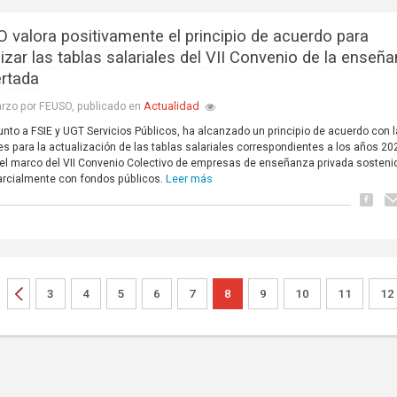
 valora positivamente el principio de acuerdo para
izar las tablas salariales del VII Convenio de la enseñ
rtada
Actualidad
rzo por FEUSO, publicado en
unto a FSIE y UGT Servicios Públicos, ha alcanzado un principio de acuerdo con 
es para la actualización de las tablas salariales correspondientes a los años 20
el marco del VII Convenio Colectivo de empresas de enseñanza privada sosteni
Leer más
parcialmente con fondos públicos.
3
4
5
6
7
8
9
10
11
12