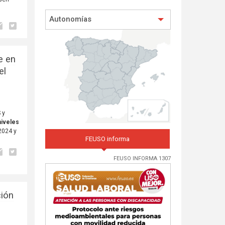
Autonomías
e en
el
 y
niveles
 2024 y
FEUSO informa
FEUSO INFORMA 1307
ción