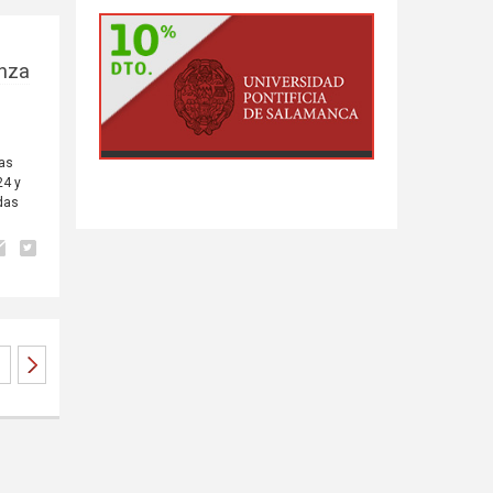
anza
las
24 y
das