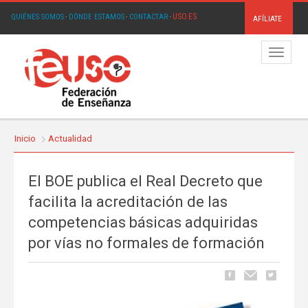
USO.ES
QUIÉNES SOMOS
·
DÓNDE ESTAMOS
·
CONTACTAR
·
AFÍLIATE
Menú
Inicio
Actualidad
El BOE publica el Real Decreto que
facilita la acreditación de las
competencias básicas adquiridas
por vías no formales de formación