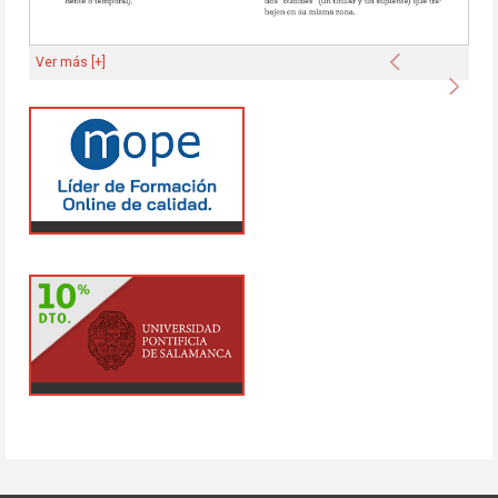
Anterior
Ver más [+]
Sigu