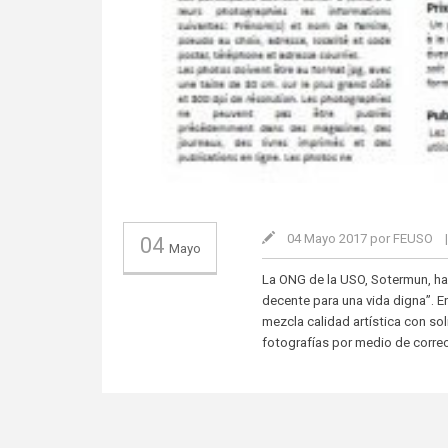
04 Mayo 2017 por FEUSO
04
Mayo
La ONG de la USO, Sotermun, ha 
decente para una vida digna”. E
mezcla calidad artística con so
fotografías por medio de corr