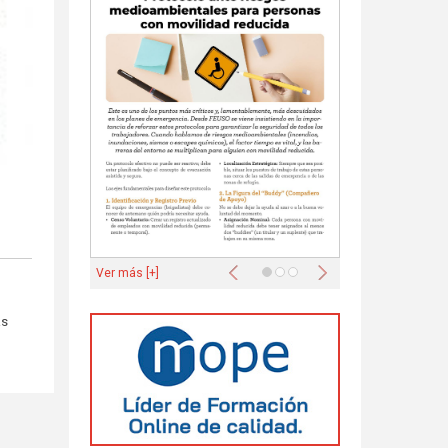
Anterior
Siguiente
Ver más [+]
as