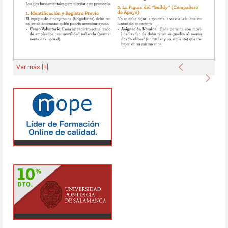
Anterior
Ver más [+]
Sigu