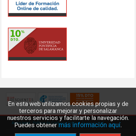
En esta web utilizamos cookies propias y de
terceros para mejorar y personalizar
nuestros servicios y facilitarte la navegación.
Aviso legal
·
Política de Cookies
·
Política de privacidad
más información aquí
Puedes obtener
.