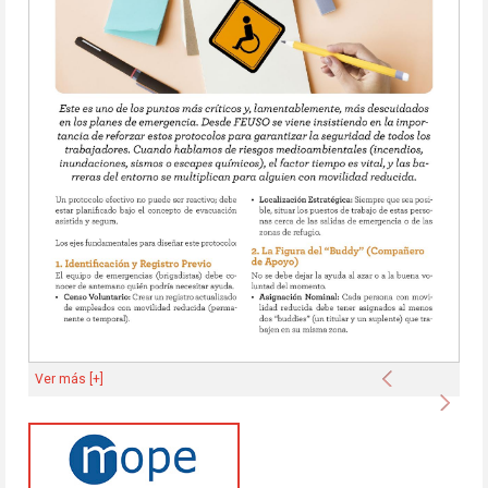
Anterior
Ver más [+]
Sigu