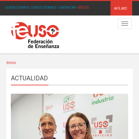
USO.ES
QUIÉNES SOMOS
·
DÓNDE ESTAMOS
·
CONTACTAR
·
AFÍLIATE
Menú
Inicio
ACTUALIDAD